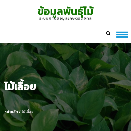
Skip
Skip
ข้อมูลพันธุ์ไม้
to
to
navigation
content
ระบบฐานข้อมูลเกษตรดิจิทัล
ไม้เลื้อย
หน้าหลัก
/
ไม้เลื้อย