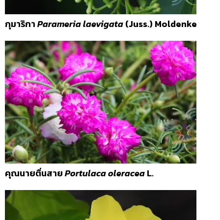
กุมาริกา
Parameria laevigata
(Juss.) Moldenke
คุณนายตื่นสาย
Portulaca oleracea
L.