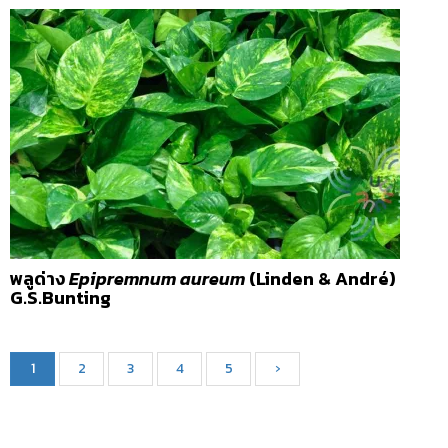
พลูด่าง
Epipremnum aureum
(Linden & André)
G.S.Bunting
1
2
3
4
5
›