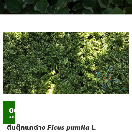
06
ส.ค.
ตีนตุ๊กแกด่าง
Ficus pumila
L.