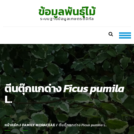
Skip
Skip
ข้อมูลพันธุ์ไม้
to
to
navigation
content
ระบบฐานข้อมูลเกษตรดิจิทัล
ตีนตุ๊กแกด่าง
Ficus pumila
L.
หน้าหลัก
/
FAMILY MORACEAE
/
ตีนตุ๊กแกด่าง
Ficus pumila
L.