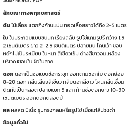
วงศ์
: MORACEAE
ลักษณะทางพฤกษศาสตร์
ต้น
ไม้เลื้อย แตกกิ่งก้านแน่น ทอดเลื้อยยาวได้ถึง 2-5 เมตร
ใบ
ใบประกอบแบบขนนก เรียงสลับ รูปไข่แกมรูปรี กว้าง 1.5-
2 เซนติเมตร ยาว 2-2.5 เซนติเมตร ปลายมน โคนเว้า ขอบ
หยักไม่เป็นระเบียบ ใบหนา สีเขียวเข้ม ด่างสีขาวอมเหลือง
บริเวณขอบใบ ผิวใบสาก
ดอก
ดอกเป็นช่อแบบช่อกระจุก ออกตามซอกใบ ดอกย่อย
8-20 ดอก กลีบเลี้ยงสีเขียว กลีบดอกสีขาว โคนกลีบเชื่อม
ติดกันเป็นหลอด ปลายแยก 5 แฉก ก้านช่อดอกยาว 10-30
เซนติเมตร ออกดอกตลอดปี
ผล
ผลสด มีเนื้อ รูปทรงกลมหรือรูปไข่ เมื่อแก่สีม่วงดำ
ข้อมูลทั่วไป