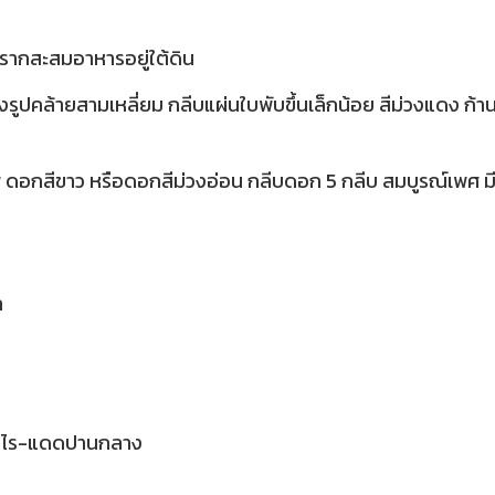
มีรากสะสมอาหารอยู่ใต้ดิน
งรูปคล้ายสามเหลี่ยม กลีบแผ่นใบพับขึ้นเล็กน้อย สีม่วงแดง ก้า
 ดอกสีขาว หรือดอกสีม่วงอ่อน กลีบดอก 5 กลีบ สมบูรณ์เพศ ม
ล
รำไร-แดดปานกลาง