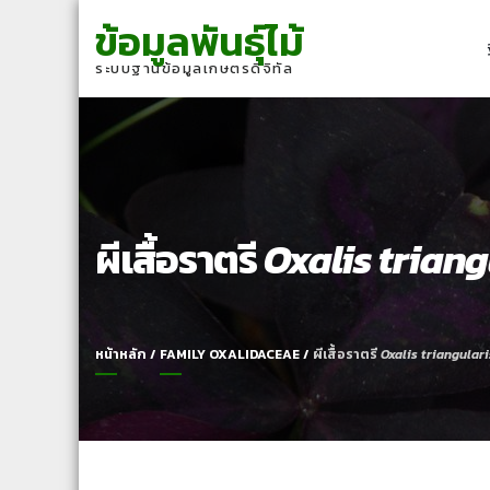
Skip
Skip
ข้อมูลพันธุ์ไม้
to
to
navigation
content
ระบบฐานข้อมูลเกษตรดิจิทัล
ผีเสื้อราตรี
Oxalis triang
หน้าหลัก
/
FAMILY OXALIDACEAE
/
ผีเสื้อราตรี
Oxalis triangulari