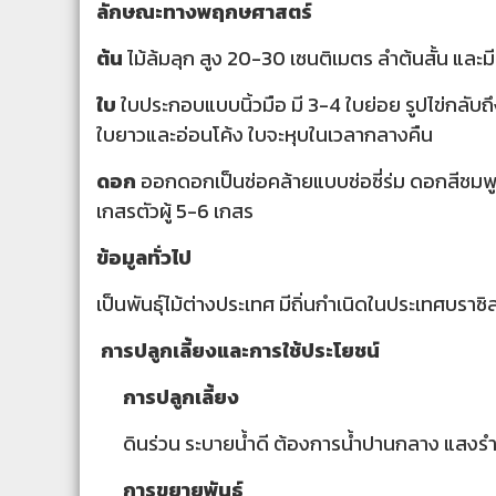
ลักษณะทางพฤกษศาสตร์
ต้น
ไม้ล้มลุก สูง 20-30 เซนติเมตร ลำต้นสั้น และ
ใบ
ใบประกอบแบบนิ้วมือ มี 3-4 ใบย่อย รูปไข่กลับถึ
ใบยาวและอ่อนโค้ง ใบจะหุบในเวลากลางคืน
ดอก
ออกดอกเป็นช่อคล้ายแบบช่อซี่ร่ม ดอกสีชมพู
เกสรตัวผู้ 5-6 เกสร
ข้อมูลทั่วไป
เป็นพันธุ์ไม้ต่างประเทศ มีถิ่นกำเนิดในประเทศบราซิ
การปลูกเลี้ยงและการใช้ประโยชน์
การปลูกเลี้ยง
ดินร่วน ระบายน้ำดี ต้องการน้ำปานกลาง แสง
การขยายพันธุ์