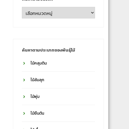
ค้นหา
ตาม
ชื่อ
วงศ์
ค้นหาตามประเภทของพันธุ์ไม้
ไม้คลุมดิน
ไม้ล้มลุก
ไม้พุ่ม
ไม้ยืนต้น