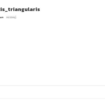
s_triangularis
Team
หมวดหมู่ :