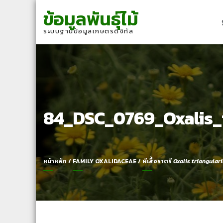
Skip
Skip
ข้อมูลพันธุ์ไม้
to
to
navigation
content
ระบบฐานข้อมูลเกษตรดิจิทัล
84_DSC_0769_Oxalis_t
หน้าหลัก
/
FAMILY OXALIDACEAE
/
ผีเสื้อราตรี
Oxalis triangulari