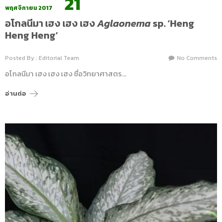
21
พฤศจิกายน 2017
อโกลนีมา เฮง เฮง เฮง
Aglaonema
sp. ‘Heng
Heng Heng’
Posted By : Editorial Team
No Comments
อโกลนีมา เฮง เฮง เฮง ชื่อวิทยาศาสตร…
อ่านต่อ