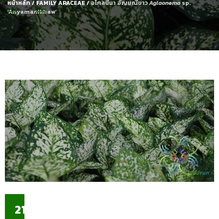
หน้าหลัก
/
FAMILY ARACEAE
/
อโกลนีมา อัญมณีขาว
Aglaonema
sp.
‘Anyamanikhaw’
21