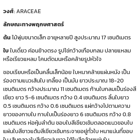
วงศ์
: ARACEAE
ลักษณะทางพฤกษศาสตร์
ต้น
ไม้พุ่มขนาดเล็ก อายุหลายปี สูงประมาณ 17 เซนติเมตร
ใบ
ใบเดี่ยว ค่อนข้างตรง รูปไข่กว้างเกือบกลม ปลายแหลม
หรือเรียวแหลม โคนตัดมนหรือคล้ายรูปหัวใจ
ขอบเรียบหรือเป็นคลื่นเล็กน้อย ใบหนาคล้ายแผ่นหนัง เป็น
ร่องตามแนวเส้นใบ เกลี้ยง เป็นมัน ยาวประมาณ 18-20
เซนติเมตร กว้างประมาณ 11 เซนติเมตร ก้านใบกลมเป็นร่องสี
เขียว ยาว 5-6 เซนติเมตร กว้าง 0.4 เซนติเมตร ลิ้นใบยาว
0.5 เซนติเมตร กว้าง 0.6 เซนติเมตร แผ่กว้างไปตามความ
ยาวของกาบใบ กาบใบเป็นร่องยาว 6 เซนติเมตร กว้าง 0.8
เซนติเมตร ห่อหุ้มลำต้น ขอบใบสีเขียวเข้มตลอดแนวขอบใบ
แผ่นใบสีขาวแต้มสีเขียวเข้มกระจายอยู่ทั่วใบ หนาแน่นที่ขอบ
ใบ เส้นกลางใบสีเขียวปนขาว ใต้ใบสีคล้ายแผ่นใบ