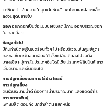
แต่ซีดกว่า เส้นกลางใบนูนเด่นชัดบริเวณโคนและค่อยๆเล็ก
ลงจนสุดปลายใบ
ดอก
ออกดอกเป็นช่อแบบช่อเชิงลดมีกาบ ออกบริเวณซอก
ใบ ดอกสีขาว
ข้อมูลทั่วไป
มีถิ่นกำเนิดอยู่ในเขตร้อนทั่วๆ ไป หรือบริเวณเส้นศูนย์สูตร
ของเอเชียตะวันออกเฉียงใต้ ตั้งแต่อินเดียลงไปจนถึง
มาเลเซีย หมู่เกาะในประเทศอินโดนีเซีย ประเทศฟิลิปปินส์ ลาว
เวียดนาม และจีนตอนใต้
การปลูกเลี้ยงและการใช้ประโยชน์
การปลูกเลี้ยง
ดินร่วนระบายน้ำดี ต้องการน้ำปริมาณมาก แสงแดดรำไร
การขยายพันธุ์
เพาะเมล็ด ตอนกิ่ง ปักชำลำต้น แยกหน่อ