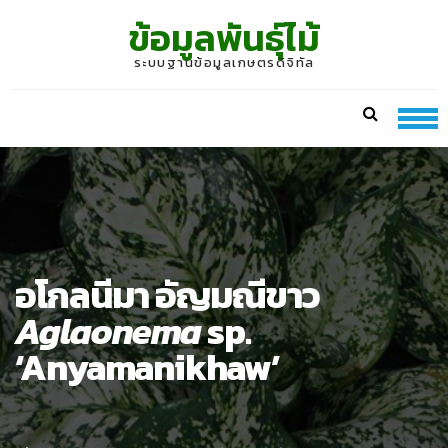
Skip
Skip
ข้อมูลพันธุ์ไม้
to
to
navigation
content
ระบบฐานข้อมูลเกษตรดิจิทัล
อโกลนีมา อัญมณีขาว
Aglaonema
sp.
‘Anyamanikhaw’