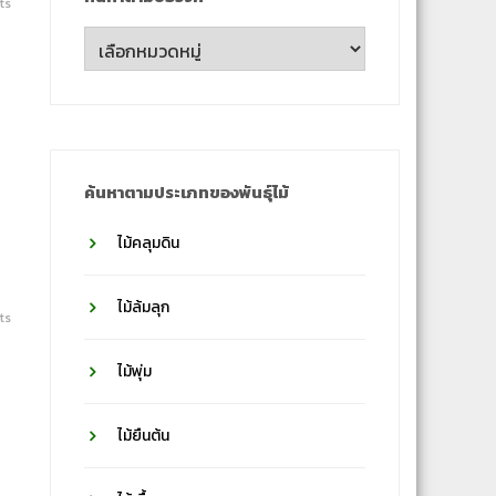
ts
ค้นหา
ตาม
ชื่อ
วงศ์
ค้นหาตามประเภทของพันธุ์ไม้
ไม้คลุมดิน
ไม้ล้มลุก
ts
ไม้พุ่ม
ไม้ยืนต้น