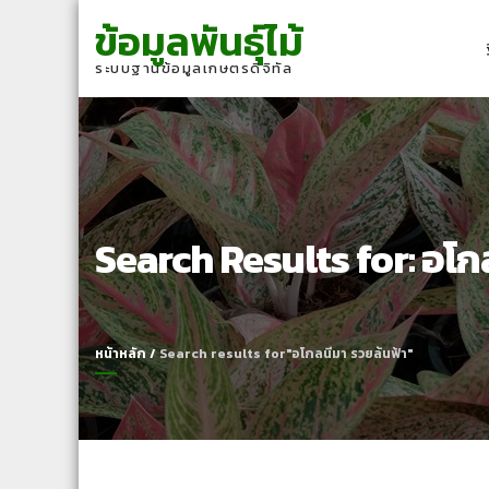
Skip
Skip
ข้อมูลพันธุ์ไม้
to
to
navigation
content
ระบบฐานข้อมูลเกษตรดิจิทัล
Search Results for:
อโก
หน้าหลัก
/
Search results for"อโกลนีมา รวยล้นฟ้า"