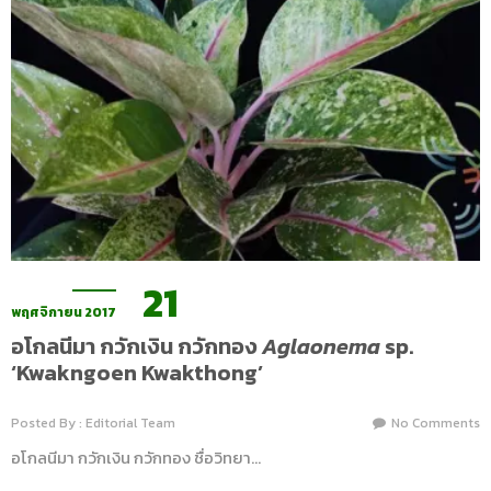
21
พฤศจิกายน 2017
อโกลนีมา กวักเงิน กวักทอง
Aglaonema
sp.
‘Kwakngoen Kwakthong’
Posted By : Editorial Team
No Comments
อโกลนีมา กวักเงิน กวักทอง ชื่อวิทยา…