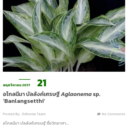
21
พฤศจิกายน 2017
อโกลนีมา บัลลังค์เศรษฐี
Aglaonema
sp.
‘Banlangsetthi’
Posted By : Editorial Team
No Comments
อโกลนีมา บัลลังค์เศรษฐี ชื่อวิทยาศา…