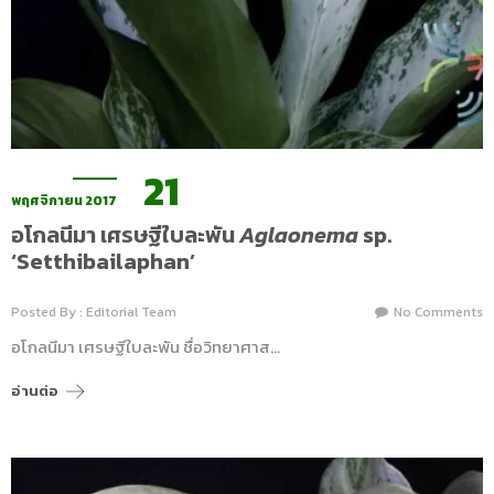
21
พฤศจิกายน 2017
อโกลนีมา เศรษฐีใบละพัน
Aglaonema
sp.
‘Setthibailaphan’
Posted By : Editorial Team
No Comments
อโกลนีมา เศรษฐีใบละพัน ชื่อวิทยาศาส…
อ่านต่อ