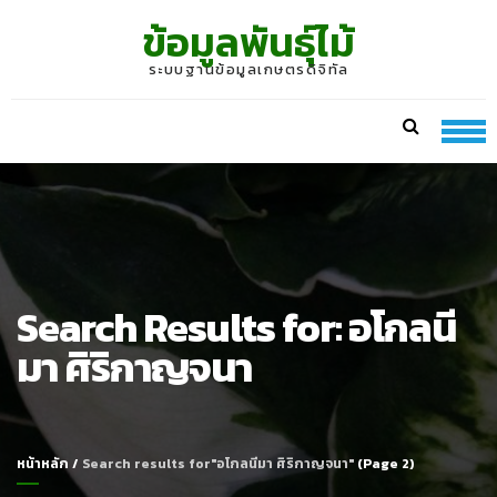
Skip
Skip
ข้อมูลพันธุ์ไม้
to
to
navigation
content
ระบบฐานข้อมูลเกษตรดิจิทัล
Search Results for:
อโกลนี
มา ศิริกาญจนา
หน้าหลัก
/
Search results for"อโกลนีมา ศิริกาญจนา"
(Page 2)