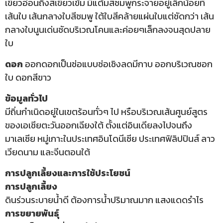
เขียวอ่อนถึงสีเขียวเข้ม มีแต้มสีชมพูกระจายอยู่เล็กน้อยที่
เส้นใบ เส้นกลางใบสีชมพู ใต้ใบสีคล้ายแผ่นใบแต่ชัดกว่า เส้น
กลางใบนูนเด่นชัดบริเวณโคนและค่อยๆเล็กลงจนสุดปลาย
ใบ
ดอก
ออกดอกเป็นช่อแบบช่อเชิงลดมีกาบ ออกบริเวณซอก
ใบ ดอกสีขาว
ข้อมูลทั่วไป
มีถิ่นกำเนิดอยู่ในเขตร้อนทั่วๆ ไป หรือบริเวณเส้นศูนย์สูตร
ของเอเชียตะวันออกเฉียงใต้ ตั้งแต่อินเดียลงไปจนถึง
มาเลเซีย หมู่เกาะในประเทศอินโดนีเซีย ประเทศฟิลิปปินส์ ลาว
เวียดนาม และจีนตอนใต้
การปลูกเลี้ยงและการใช้ประโยชน์
การปลูกเลี้ยง
ดินร่วนระบายน้ำดี ต้องการน้ำปริมาณมาก แสงแดดรำไร
การขยายพันธุ์