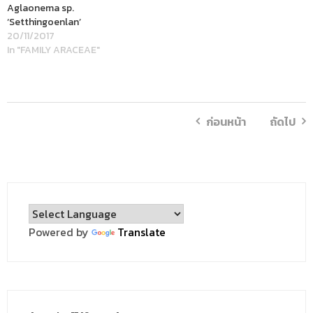
Aglaonema sp.
‘Setthingoenlan’
20/11/2017
In "FAMILY ARACEAE"
ก่อนหน้า
ถัดไป
Powered by
Translate