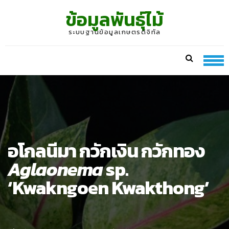
Skip
Skip
ข้อมูลพันธุ์ไม้
to
to
navigation
content
ระบบฐานข้อมูลเกษตรดิจิทัล
อโกลนีมา กวักเงิน กวักทอง
Aglaonema
sp.
‘Kwakngoen Kwakthong’