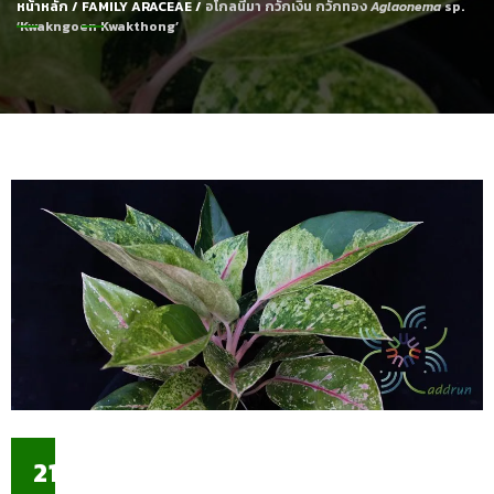
หน้าหลัก
/
FAMILY ARACEAE
/
อโกลนีมา กวักเงิน กวักทอง
Aglaonema
sp.
‘Kwakngoen Kwakthong’
21