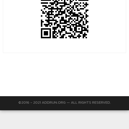
©2016 - 2021 ADDRUN.ORG — ALL RIGHTS RESERVED.