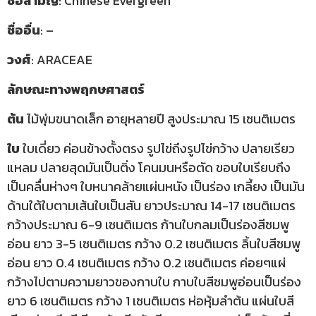
ชื่อสามัญ
: Chinese Evergreen
ชื่ออื่น
: –
วงศ์
: ARACEAE
ลักษณะทางพฤกษศาสตร์
ต้น
ไม้พุ่มขนาดเล็ก อายุหลายปี สูงประมาณ 15 เซนติเมตร
ใบ
ใบเดี่ยว ค่อนข้างตั้งตรง รูปไข่ถึงรูปไข่กว้าง ปลายเรียว
แหลม ปลายสุดมันเป็นติ่ง โคนมนหรือตัด ขอบใบเรียบถึง
เป็นคลื่นห่างๆ ใบหนาคล้ายแผ่นหนัง เป็นร่อง เกลี้ยง เป็นมัน
ด้านใต้ใบตามเส้นใบเป็นสัน ยาวประมาณ 14-17 เซนติเมตร
กว้างประมาณ 6-9 เซนติเมตร ก้านใบกลมเป็นร่องสีชมพู
อ่อน ยาว 3-5 เซนติเมตร กว้าง 0.2 เซนติเมตร ลิ้นใบสีชมพู
อ่อน ยาว 0.4 เซนติเมตร กว้าง 0.2 เซนติเมตร ค่อยๆแผ่
กว้างไปตามความยาวของกาบใบ กาบใบสีชมพูอ่อนเป็นร่อง
ยาว 6 เซนติเมตร กว้าง 1 เซนติเมตร ห่อหุ้มลำต้น แผ่นใบสี