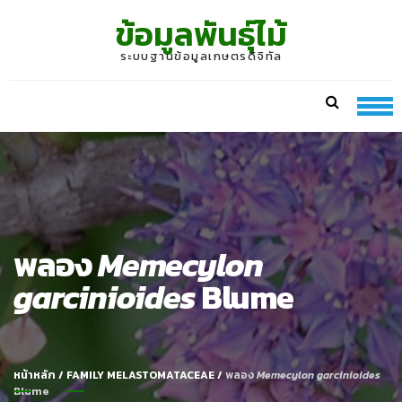
Skip
Skip
ข้อมูลพันธุ์ไม้
to
to
navigation
content
ระบบฐานข้อมูลเกษตรดิจิทัล
พลอง
Memecylon
garcinioides
Blume
หน้าหลัก
/
FAMILY MELASTOMATACEAE
/
พลอง
Memecylon garcinioides
Blume