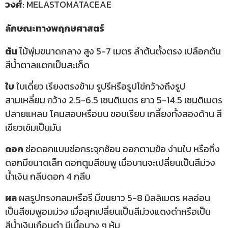
วงศ์
: MELASTOMATACEAE
ลักษณะทางพฤกษศาสตร์
ต้น
ไม้พุ่มขนาดกลาง สูง 5-7 เมตร ลำต้นตั้งตรง เปลือกต้น
สีน้ำตาลแตกเป็นสะเก็ด
ใบ
ใบเดี่ยว เรียงตรงข้าม รูปรีหรือรูปไข่กว้างถึงรูป
สามเหลี่ยม กว้าง 2.5-6.5 เซนติเมตร ยาว 5-14.5 เซนติเมตร
ปลายแหลม โคนสอบหรือมน ขอบเรียบ เกลี้ยงทั้งสองด้าน สี
เขียวเข้มเป็นมัน
ดอก
ช่อดอกแบบช่อกระจุกซ้อน ออกตามข้อ ง่ามใบ หรือกิ่ง
ดอกมีขนาดเล็ก ดอกตูมสีชมพู เมื่อบานจะเปลี่ยนเป็นสีม่วง
น้ำเงิน กลีบดอก 4 กลีบ
ผล
ผลรูปทรงกลมหรือรี มีขนยาว 5-8 มิลลิเมตร ผลอ่อน
เป็นสีชมพูอมม่วง เมื่อสุกเปลี่ยนเป็นสีม่วงแดงดำหรือเป็น
สีน้ำเงินเกือบดำ มีเนื้อบาง ๆ หุ้ม