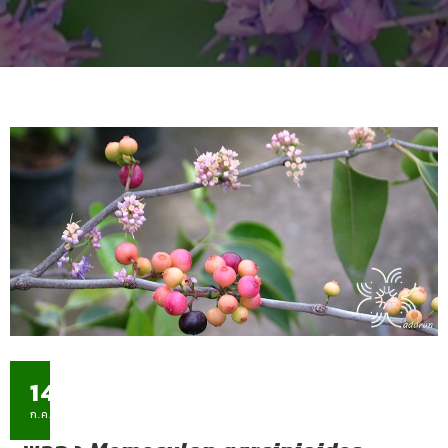
14
ก.ค.