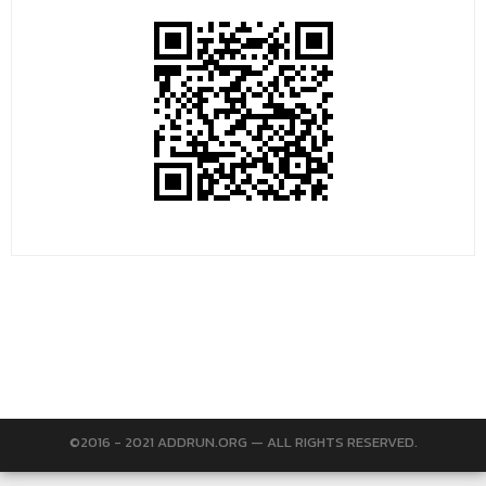
©2016 - 2021 ADDRUN.ORG — ALL RIGHTS RESERVED.