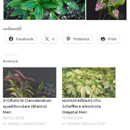
แชร์โพสต์นี้:
Facebook
X
Pinterest
Print
Related
สาวสันทราย Clerodendrum
หนวดปลาหมึกแคระด่าง
quadriloculare (Blanco)
Schefflera arboricola
Merr.
(Hayata) Merr.
16/02/2018
15/03/2018
In "FAMILY LAMIACEAE"
In "FAMILY ARALIACEAE"