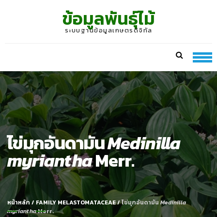
Skip
Skip
ข้อมูลพันธุ์ไม้
to
to
navigation
content
ระบบฐานข้อมูลเกษตรดิจิทัล
ไข่มุกอันดามัน
Medinilla
myriantha
Merr.
หน้าหลัก
/
FAMILY MELASTOMATACEAE
/
ไข่มุกอันดามัน
Medinilla
myriantha
Merr.