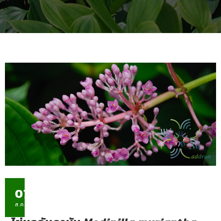
07
ส.ค.