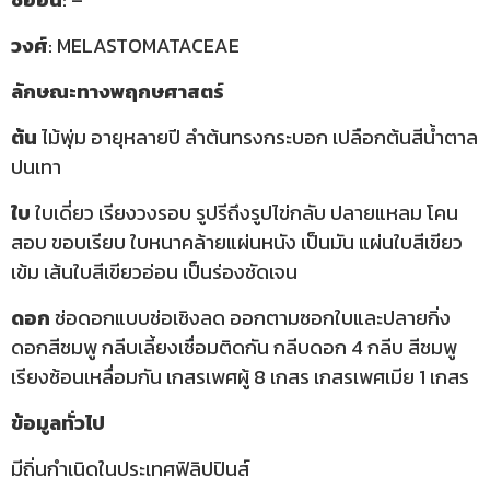
วงศ์
: MELASTOMATACEAE
ลักษณะทางพฤกษศาสตร์
ต้น
ไม้พุ่ม อายุหลายปี ลำต้นทรงกระบอก เปลือกต้นสีน้ำตาล
ปนเทา
ใบ
ใบเดี่ยว เรียงวงรอบ รูปรีถึงรูปไข่กลับ ปลายแหลม โคน
สอบ ขอบเรียบ ใบหนาคล้ายแผ่นหนัง เป็นมัน แผ่นใบสีเขียว
เข้ม เส้นใบสีเขียวอ่อน เป็นร่องชัดเจน
ดอก
ช่อดอกแบบช่อเชิงลด ออกตามซอกใบและปลายกิ่ง
ดอกสีชมพู กลีบเลี้ยงเชื่อมติดกัน กลีบดอก 4 กลีบ สีชมพู
เรียงซ้อนเหลื่อมกัน เกสรเพศผู้ 8 เกสร เกสรเพศเมีย 1 เกสร
ข้อมูลทั่วไป
มีถิ่นกำเนิดในประเทศฟิลิปปินส์