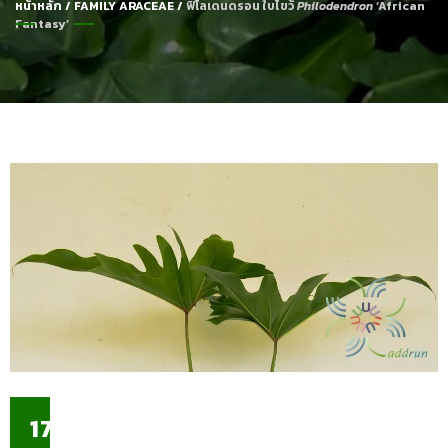
หน้าหลัก
/
FAMILY ARACEAE
/
ฟิโลเดนดรอน ใบไขว้
Philodendron
‘African
Fantasy’
17