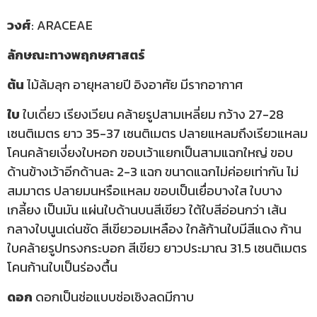
วงศ์
: ARACEAE
ลักษณะทางพฤกษศาสตร์
ต้น
ไม้ล้มลุก อายุหลายปี อิงอาศัย มีรากอากาศ
ใบ
ใบเดี่ยว เรียงเวียน คล้ายรูปสามเหลี่ยม กว้าง 27-28
เซนติเมตร ยาว 35-37 เซนติเมตร ปลายแหลมถึงเรียวแหลม
โคนคล้ายเงี่ยงใบหอก ขอบเว้าแยกเป็นสามแฉกใหญ่ ขอบ
ด้านข้างเว้าอีกด้านละ 2-3 แฉก ขนาดแฉกไม่ค่อยเท่ากัน ไม่
สมมาตร ปลายมนหรือแหลม ขอบเป็นเยื่อบางใส ใบบาง
เกลี้ยง เป็นมัน แผ่นใบด้านบนสีเขียว ใต้ใบสีอ่อนกว่า เส้น
กลางใบนูนเด่นชัด สีเขียวอมเหลือง ใกล้ก้านใบมีสีแดง ก้าน
ใบคล้ายรูปทรงกระบอก สีเขียว ยาวประมาณ 31.5 เซนติเมตร
โคนก้านใบเป็นร่องตื้น
ดอก
ดอกเป็นช่อแบบช่อเชิงลดมีกาบ