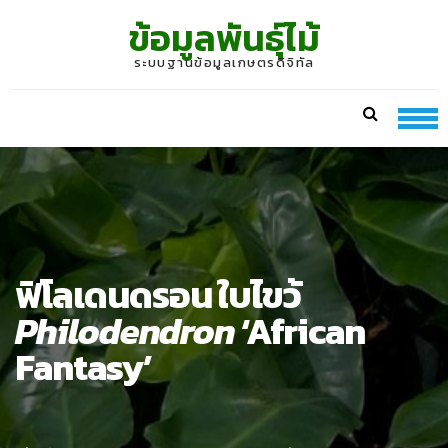
Skip
Skip
ข้อมูลพันธุ์ไม้
to
to
navigation
content
ระบบฐานข้อมูลเกษตรดิจิทัล
ฟิโลเดนดรอน ใบไขว้
Philodendron
‘African
Fantasy’