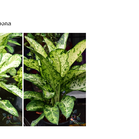
้มงคล