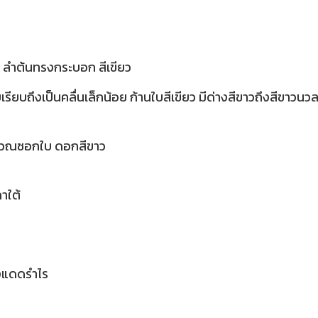
ร ลำต้นทรงกระบอก สีเขียว
รียบถึงเป็นคลื่นเล็กน้อย ก้านใบสีเขียว มีด่างสีขาวถึงสีขาวนว
เวณซอกใบ ดอกสีขาว
าใต้
สงแดดรำไร