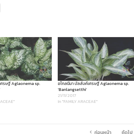
เศรษฐี Aglaonema sp.
อโกลนีมา บัลลังค์เศรษฐี Aglaonema sp.
’
‘Banlangsetthi’
21/11/2017
RACEAE"
In "FAMILY ARACEAE"
ก่อนหน้า
ถัดไป