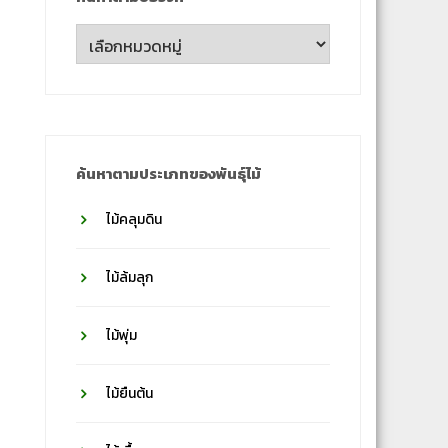
ค้นหา
ตาม
ชื่อ
วงศ์
ค้นหาตามประเภทของพันธุ์ไม้
ไม้คลุมดิน
ไม้ล้มลุก
ไม้พุ่ม
ไม้ยืนต้น