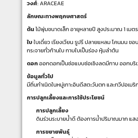
วงศ์
: ARACEAE
ลักษณะทางพฤกษศาสตร์
ต้น
ไม้พุ่มขนาดเล็ก อายุหลายปี สูงประมาณ 1 เมต
ใบ
ใบเดี่ยว เรียงเวียน รูปรี ปลายแหลม โคนมน ขอบเ
กระจายทั่วก้านใบ กาบใบเป็นร่อง หุ้มลำต้น
ดอก
ออกดอกเป็นช่อแบบช่อเชิงลดมีกาบ ออกบริ
ข้อมูลทั่วไป
มีถิ่นกำเนิดในหมู่เกาะอินดีสตะวันตก และทวีปอเมริก
การปลูกเลี้ยงและการใช้ประโยชน์
การปลูกเลี้ยง
ดินร่วนระบายน้ำดี ต้องการน้ำปริมาณมาก แ
การขยายพันธุ์