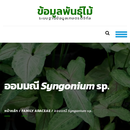
Skip
Skip
ข้อมูลพันธุ์ไม้
to
to
navigation
content
ระบบฐานข้อมูลเกษตรดิจิทัล
ออมมณี
Syngonium
sp.
หน้าหลัก
/
FAMILY ARACEAE
/
ออมมณี
Syngonium
sp.