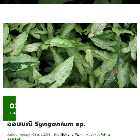
03
ส.ค.
ออมมณี
Syngonium
sp.
วันที่บันทึกข้อมูล : 03 ส.ค. 2018
โดย :
Editorial Team
หมวดหมู่ :
FAMILY
ARACEAE