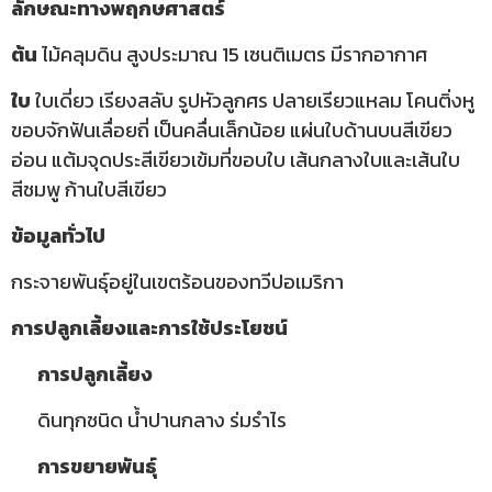
ลักษณะทางพฤกษศาสตร์
ต้น
ไม้คลุมดิน สูงประมาณ 15 เซนติเมตร มีรากอากาศ
ใบ
ใบเดี่ยว เรียงสลับ รูปหัวลูกศร ปลายเรียวแหลม โคนติ่งหู
ขอบจักฟันเลื่อยถี่ เป็นคลื่นเล็กน้อย แผ่นใบด้านบนสีเขียว
อ่อน แต้มจุดประสีเขียวเข้มที่ขอบใบ เส้นกลางใบและเส้นใบ
สีชมพู ก้านใบสีเขียว
ข้อมูลทั่วไป
กระจายพันธุ์อยู่ในเขตร้อนของทวีปอเมริกา
การปลูกเลี้ยงและการใช้ประโยชน์
การปลูกเลี้ยง
ดินทุกชนิด น้ำปานกลาง ร่มรำไร
การขยายพันธุ์