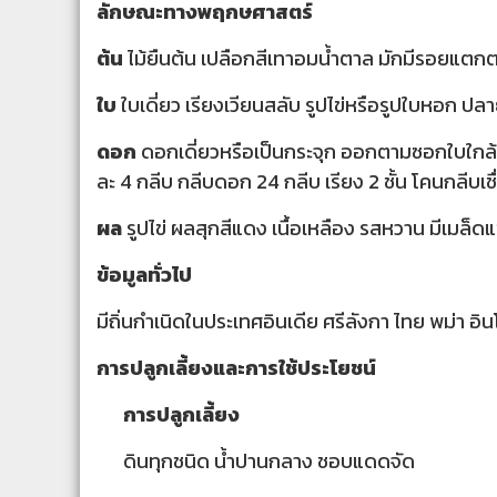
ลักษณะทางพฤกษศาสตร์
ต้น
ไม้ยืนต้น เปลือกสีเทาอมน้ำตาล มักมีรอยแตก
ใบ
ใบเดี่ยว เรียงเวียนสลับ รูปไข่หรือรูปใบหอก ปล
ดอก
ดอกเดี่ยวหรือเป็นกระจุก ออกตามซอกใบใกล้ปลา
ละ 4 กลีบ กลีบดอก 24 กลีบ เรียง 2 ชั้น โคนกลี
ผล
รูปไข่ ผลสุกสีแดง เนื้อเหลือง รสหวาน มีเมล็ด
ข้อมูลทั่วไป
มีถิ่นกำเนิดในประเทศอินเดีย ศรีลังกา ไทย พม่า อิ
การปลูกเลี้ยงและการใช้ประโยชน์
การปลูกเลี้ยง
ดินทุกชนิด น้ำปานกลาง ชอบแดดจัด