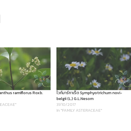
anthus ramiflorus Roxb.
ไวท์มาร์กาเร็ต Symphyotrichum novi-
belgii (L.) G.L.Nesom
LEACEAE"
31/10/2017
In "FAMILY ASTERACEAE"