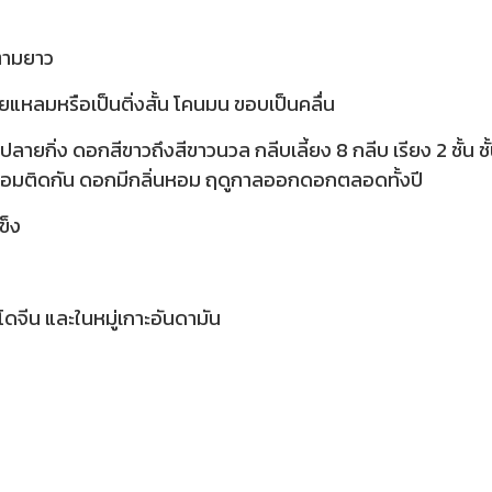
ตามยาว
ายแหลมหรือเป็นติ่งสั้น โคนมน ขอบเป็นคลื่น
ยกิ่ง ดอกสีขาวถึงสีขาวนวล กลีบเลี้ยง 8 กลีบ เรียง 2 ชั้น ชั
บเชื่อมติดกัน ดอกมีกลิ่นหอม ฤดูกาลออกดอกตลอดทั้งปี
แข็ง
นโดจีน และในหมู่เกาะอันดามัน