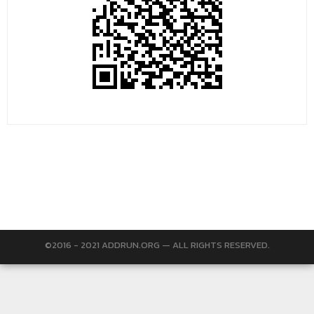
©2016 - 2021 ADDRUN.ORG — ALL RIGHTS RESERVED.