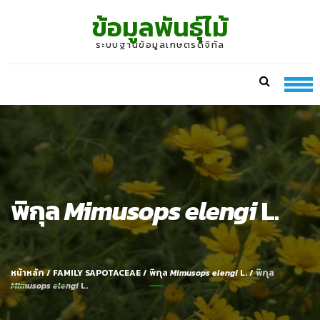
Skip
Skip
ข้อมูลพันธุ์ไม้
to
to
navigation
content
ระบบฐานข้อมูลเกษตรดิจิทัล
พิกุล
Mimusops elengi
L.
หน้าหลัก
/
FAMILY SAPOTACEAE
/
พิกุล
Mimusops elengi
L.
/
พิกุล
Mimusops elengi
L.