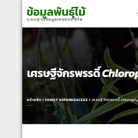
Skip
Skip
ข้อมูลพันธุ์ไม้
to
to
navigation
content
ระบบฐานข้อมูลเกษตรดิจิทัล
เศรษฐีจักรพรรดิ์
Chlor
หน้าหลัก
/
FAMILY ASPARAGACEAE
/
เศรษฐีจักรพรรดิ์
Chloroph