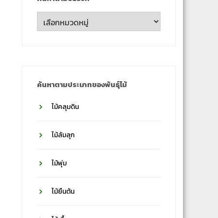
ค้นหา
ตาม
ชื่อ
วงศ์
ค้นหาตามประเภทของพันธุ์ไม้
ไม้คลุมดิน
ไม้ล้มลุก
ไม้พุ่ม
ไม้ยืนต้น