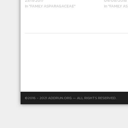
25/11/2017
04/08/2018
In "FAMILY ASPARAGACEAE"
In "FAMILY 
©2016 - 2021 ADDRUN.ORG — ALL RIGHTS RESERVED.