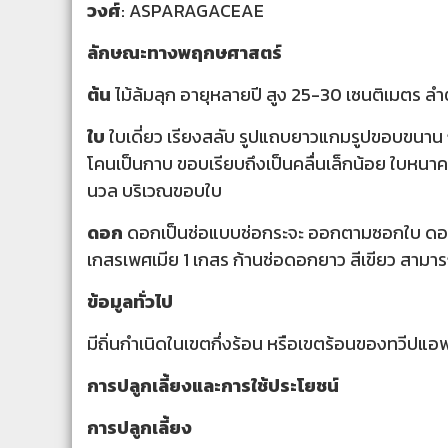
วงศ์
: ASPARAGACEAE
ลักษณะทางพฤกษศาสตร์
ต้น
ไม้ล้มลุก อายุหลายปี สูง 25-30 เซนติเมตร ลำ
ใบ
ใบเดี่ยว เรียงสลับ รูปแถบยาวแกมรูปขอบขนาน 
โคนเป็นกาบ ขอบเรียบถึงเป็นคลื่นเล็กน้อย ใบหนาคล้
นวล บริเวณขอบใบ
ดอก
ดอกเป็นช่อแบบช่อกระจะ ออกตามซอกใบ ดอกสีข
เกสรเพศเมีย 1 เกสร ก้านช่อดอกยาว สีเขียว สามาร
ข้อมูลทั่วไป
มีถิ่นกำเนิดในเขตกึ่งร้อน หรือเขตร้อนของทวีปแอ
การปลูกเลี้ยงและการใช้ประโยชน์
การปลูกเลี้ยง