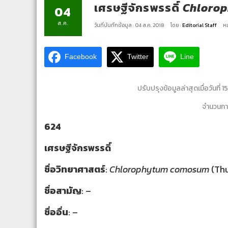
เศรษฐีจักรพรรดิ์
Chloro
04
ส.ค.
วันที่บันทึกข้อมูล : 04 ส.ค. 2018
โดย :
Editorial Staff
หม
Facebook
Twitter
Line
ปรับปรุงข้อมูลล่าสุดเมื่อวันที่ 
จำนวนการ
624
เศรษฐีจักรพรรดิ์
ชื่อวิทยาศาสตร์
:
Chlorophytum comosum
(Th
ชื่อสามัญ
: –
ชื่ออื่น
: –