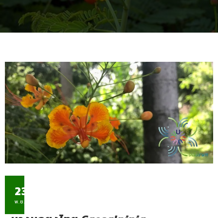
23
พ.ย.