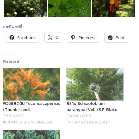
แชร์โพสต์นี้:
Facebook
X
Pinterest
Print
Related
พวงแสดต้น Tecoma capensis
ยีราฟ Schizolobium
(Thunb.) Lindl.
parahyba (Vell.) S.F. Blake
31/10/2017
04/08/2018
In "FAMILY BIGNONIACEAE"
In "FAMILY FABACEAE"