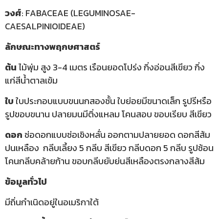
วงศ์
: FABACEAE (LEGUMINOSAE-
CAESALPINIOIDEAE)
ลักษณะทางพฤกษศาสตร์
ต้น
ไม้พุ่ม สูง 3-4 เมตร เรือนยอดโปร่ง กิ่งอ่อนสีเขียว กิ่ง
แก่สีน้ำตาลเข้ม
ใบ
ใบประกอบแบบขนนกสองชั้น ใบย่อยมีขนาดเล็ก รูปรีหรือ
รูปขอบขนาน ปลายมนมีติ่งแหลม โคนสอบ ขอบเรียบ สีเขียว
ดอก
ช่อดอกแบบช่อเชิงหลั่น ออกตามปลายยอด ดอกสีส้ม
ปนเหลือง กลีบเลี้ยง 5 กลีบ สีเขียว กลีบดอก 5 กลีบ รูปช้อน
โคนกลีบคล้ายก้าน ขอบกลีบยับย่นสีเหลืองตรงกลางสีส้ม
ข้อมูลทั่วไป
มีถิ่นกำเนิดอยู่ในอเมริกาใต้