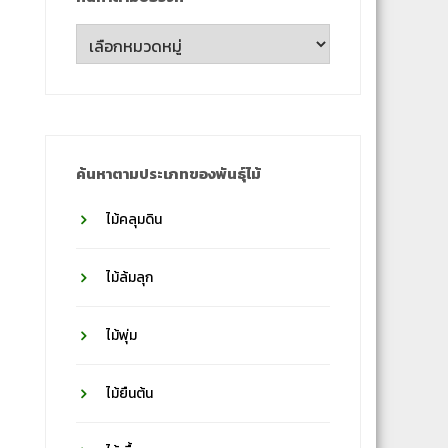
ค้นหา
ตาม
ชื่อ
วงศ์
ค้นหาตามประเภทของพันธุ์ไม้
ไม้คลุมดิน
ไม้ล้มลุก
ไม้พุ่ม
ไม้ยืนต้น