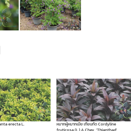
nta erecta L.
หมากผู้หมากเมีย เทียนทัด Cordyline
fruticosa (L.) A.Chev. ‘Thianthad’