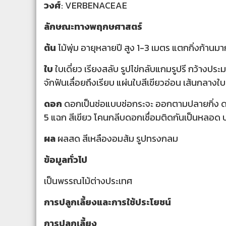
วงศ์
: VERBENACEAE
ลักษณะทางพฤกษศาสตร์
ต้น
ไม้พุ่ม อายุหลายปี สูง 1-3 เมตร แตกกิ่งก้านมา
ใบ
ใบเดี่ยว เรียงสลับ รูปไข่กลับแกมรูปรี กว้า
จักฟันเลื่อยถึงเรียบ แผ่นใบสีเขียวอ่อน เส้นกลางใบ
ดอก
ดอกเป็นช่อแบบช่อกระจะ ออกตามปลายกิ่ง ดอ
5 แฉก สีเขียว โคนกลีบดอกเชื่อมติดกันเป็นหลอด
ผล
ผลสด สีเหลืองอมส้ม รูปทรงกลม
ข้อมูลทั่วไป
เป็นพรรณไม้ต่างประเทศ
การปลูกเลี้ยงและการใช้ประโยชน์
การปลูกเลี้ยง