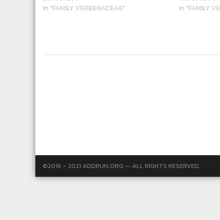
In "FAMILY VERBENACEAE"
In "FAMILY 
©2016 - 2021 ADDRUN.ORG — ALL RIGHTS RESERVED.