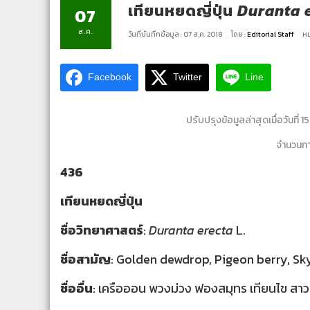
เทียนหยดญี่ปุ่น
Duranta 
07
ส.ค.
วันที่บันทึกข้อมูล : 07 ส.ค. 2018
โดย :
Editorial Staff
หม
Facebook
Twitter
Line
ปรับปรุงข้อมูลล่าสุดเมื่อวันที่ 
จำนวนการ
436
เทียนหยดญี่ปุ่น
ชื่อวิทยาศาสตร์
:
Duranta erecta
L.
ชื่อสามัญ
: Golden dewdrop, Pigeon berry, Sk
ชื่ออื่น
: เครือออน พวงม่วง ฟองสมุทร เทียนไข สา