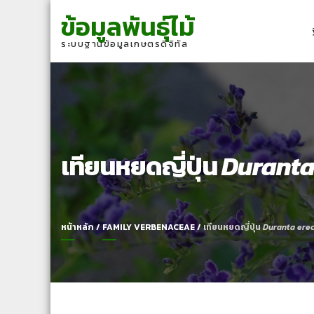
Skip
Skip
ข้อมูลพันธุ์ไม้
to
to
navigation
content
ระบบฐานข้อมูลเกษตรดิจิทัล
เทียนหยดญี่ปุ่น
Duranta
หน้าหลัก
/
FAMILY VERBENACEAE
/
เทียนหยดญี่ปุ่น
Duranta ere