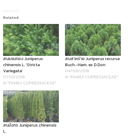
Related
สนแซมทอง Juniperus
สนสาหร่าย Juniperus recurva
chinensis L. ‘Stricta
Buch.-Ham. ex D.Don
Variegata’
04/08/2018
17/03/2018
In "FAMILY CUPRESSACEAE"
In "FAMILY CUPRESSACEAE"
สนมังกร Juniperus chinensis
L.