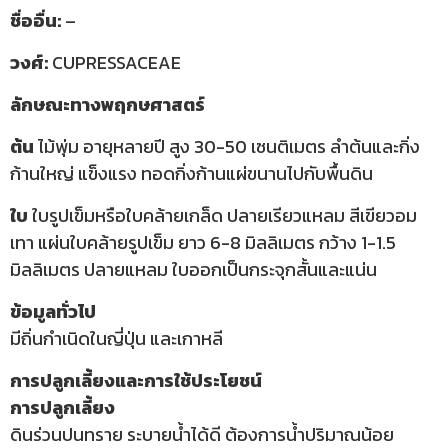
ชื่ออื่น:
–
วงศ์:
CUPRESSACEAE
ลักษณะทางพฤกษศาสตร์
ต้น
ไม้พุ่ม อายุหลายปี สูง 30-50 เซนติเมตร ลำต้นและกิ่ง
ก้านใหญ่ แข็งแรง ทอดกิ่งก้านแผ่ขนานไปกับพื้นดิน
ใบ
ใบรูปเข็มหรือใบคล้ายเกล็ด ปลายเรียวแหลม สีเขียวอม
เทา แผ่นใบคล้ายรูปเข็ม ยาว 6-8 มิลลิเมตร กว้าง 1-1.5
มิลลิเมตร ปลายแหลม ใบออกเป็นกระจุกสั้นและแน่น
ข้อมูลทั่วไป
มีถิ่นกำเนิดในญี่ปุ่น และเกาหลี
การปลูกเลี้ยงและการใช้ประโยชน์
การปลูกเลี้ยง
ดินร่วนปนทราย ระบายน้ำได้ดี ต้องการน้ำปริมาณน้อย