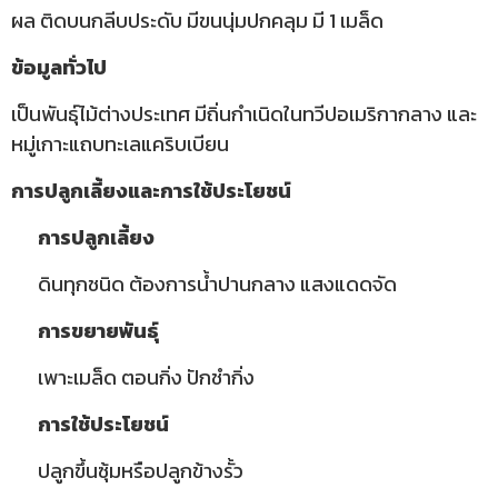
ผล ติดบนกลีบประดับ มีขนนุ่มปกคลุม มี 1 เมล็ด
ข้อมูลทั่วไป
เป็นพันธุ์ไม้ต่างประเทศ มีถิ่นกำเนิดในทวีปอเมริกากลาง และ
หมู่เกาะแถบทะเลแคริบเบียน
การปลูกเลี้ยงและการใช้ประโยชน์
การปลูกเลี้ยง
ดินทุกชนิด ต้องการน้ำปานกลาง แสงแดดจัด
การขยายพันธุ์
เพาะเมล็ด ตอนกิ่ง ปักชำกิ่ง
การใช้ประโยชน์
ปลูกขึ้นซุ้มหรือปลูกข้างรั้ว