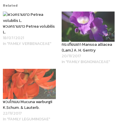
Related
พวงครามขาว Petrea volubilis
L.
18/07/2021
In "FAMILY VERBENACEAE"
กระเทียมเถา Mansoa alliacea
(Lam.) A. H. Gentry
20/11/2017
In "FAMILY BIGNONIACEAE"
พวงโกเมน Mucuna warburgii
K.Schum. & Lauterb.
22/11/2017
In "FAMILY LEGUMINOSAE"