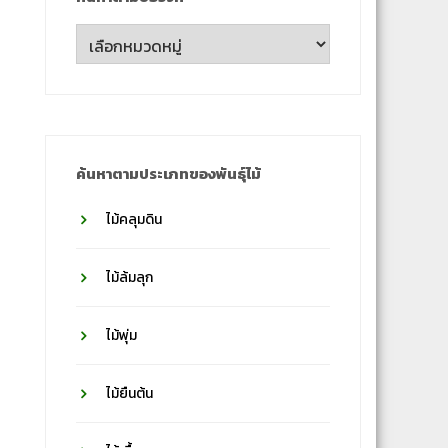
ค้นหา
ตาม
ชื่อ
วงศ์
ค้นหาตามประเภทของพันธุ์ไม้
ไม้คลุมดิน
ไม้ล้มลุก
ไม้พุ่ม
ไม้ยืนต้น