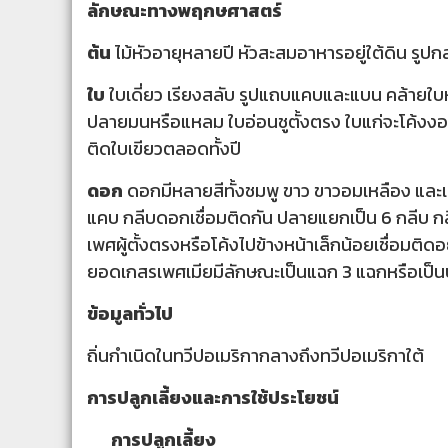
ลักษณะทางพฤกษศาสตร์
ต้น
ไม้หัวอายุหลายปี หัวสะสมอาหารอยู่ใต้ดิน รูปกล
ใบ
ใบเดี่ยว เรียงสลับ รูปแถบแคบและแบน คล้าย
ปลายมนหรือแหลม ใบอ่อนชูตั้งตรง ใบแก่จะโค้งงอ
ติดใบเขียวตลอดทั้งปี
ดอก
ดอกมีหลายสีทั้งชมพู ขาว ขาวอมเหลือง แล
แคบ กลีบดอกเชื่อมติดกัน ปลายแยกเป็น 6 กลีบ กลีบ
เพศผู้ตั้งตรงหรือโค้งไปข้างหน้าเล็กน้อยเชื่อมติดอ
ยอดเกสรเพศเมียมีลักษณะเป็นแฉก 3 แฉกหรือเป็นป
ข้อมูลทั่วไป
ถิ่นกำเนิดในทวีปอเมริกากลางถึงทวีปอเมริกาใต้
การปลูกเลี้ยงและการใช้ประโยชน์
การปลูกเลี้ยง