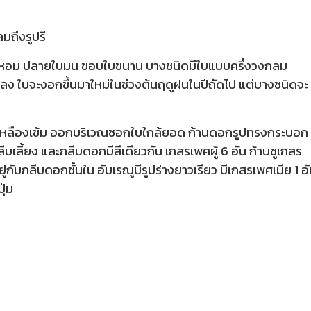
มถึงรูปรี
ใบหอม ปลายใบมน ขอบใบขนาน บางชนิดมีใบแบบครึ่งวงกลม
ลง ใบจะงอกขึ้นมาใหม่ในช่วงต้นฤดูฝนในปีถัดไป แต่บางชนิดจะ
ะเหลืองเข้ม ออกบริเวณซอกใบใกล้ยอด ก้านดอกรูปทรงกระบอก
เลี้ยง และกลีบดอกมีสีเดียวกัน เกสรเพศผู้ 6 อัน ก้านชูเกสร
ยู่กับกลีบดอกชั้นใน อับเรณูมีรูปร่างยาวเรียว มีเกสรเพศเมีย 1 อ
ุ่ม