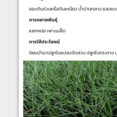
ชอบดินร่วนหรือดินเหนียว น้ำปานกลาง แสงแ
การขยายพันธุ์
แยกหน่อ เพาะเมล็ด
การใช้ประโยชน์
นิยมนำมาปลูกในแปลงจัดสวน ปลูกในกระถาง ปลู