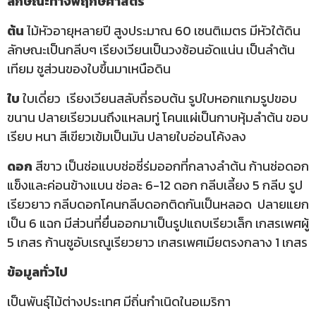
ลักษณะทางพฤกษศาสตร์
ต้น
ไม้หัวอายุหลายปี สูงประมาณ 60 เซนติเมตร มีหัวใต้ดิน
ลักษณะเป็นกลีบๆ เรียงเวียนเป็นวงซ้อนอัดแน่น เป็นลำต้น
เทียม ชูส่วนของใบขึ้นมาเหนือดิน
ใบ
ใบเดี่ยว เรียงเวียนสลับถี่รอบต้น รูปใบหอกแกมรูปขอบ
ขนาน ปลายเรียวมนถึงแหลมทู่ โคนแผ่เป็นกาบหุ้มลำต้น ขอบ
เรียบ หนา สีเขียวเข้มเป็นมัน ปลายใบอ่อนโค้งลง
ดอก
สีขาว เป็นช่อแบบช่อซี่ร่มออกที่กลางลำต้น ก้านช่อดอก
แข็งและค่อนข้างแบน ช่อละ 6-12 ดอก กลีบเลี้ยง 5 กลีบ รูป
เรียวยาว กลีบดอกโคนกลีบดอกติดกันเป็นหลอด ปลายแยก
เป็น 6 แฉก มีส่วนที่ยื่นออกมาเป็นรูปแถบเรียวเล็ก เกสรเพศผู้
5 เกสร ก้านชูอับเรณูเรียวยาว เกสรเพศเมียตรงกลาง 1 เกสร
ข้อมูลทั่วไป
เป็นพันธุ์ไม้ต่างประเทศ มีถิ่นกำเนิดในอเมริกา