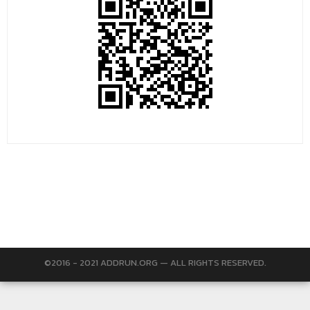
©2016 - 2021 ADDRUN.ORG — ALL RIGHTS RESERVED.