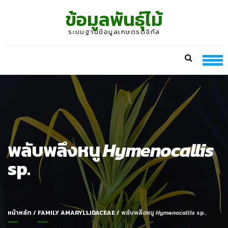
Skip
Skip
ข้อมูลพันธุ์ไม้
to
to
navigation
content
ระบบฐานข้อมูลเกษตรดิจิทัล
พลับพลึงหนู
Hymenocallis
sp.
หน้าหลัก
/
FAMILY AMARYLLIDACEAE
/
พลับพลึงหนู
Hymenocallis
sp.