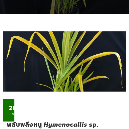
28
มิ.ย.
พลับพลึงหนู
Hymenocallis
sp.