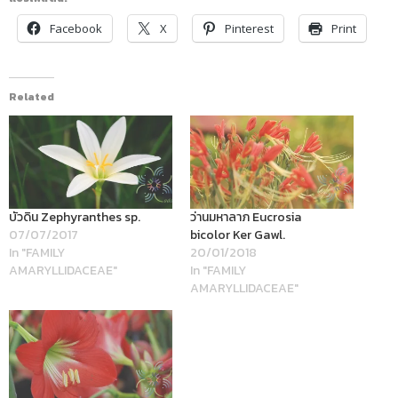
Facebook
X
Pinterest
Print
Related
บัวดิน Zephyranthes sp.
ว่านมหาลาภ Eucrosia
07/07/2017
bicolor Ker Gawl.
In "FAMILY
20/01/2018
AMARYLLIDACEAE"
In "FAMILY
AMARYLLIDACEAE"