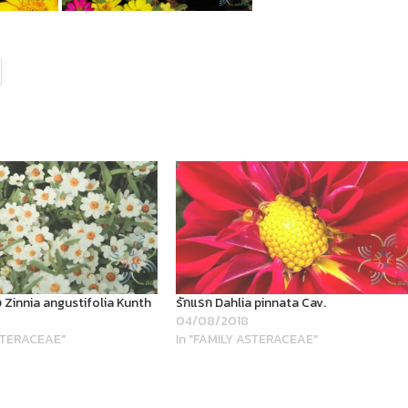
าว Zinnia angustifolia Kunth
รักแรก Dahlia pinnata Cav.
04/08/2018
ASTERACEAE"
In "FAMILY ASTERACEAE"