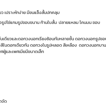
ขียว เปราะหักง่าย มีขนแข็งสั้นปกคลุม
หรือรูปไข่แกมรูปขอบขนาน ก้านใบสั้น ปลายแหลม โคนมน ขอบ
ชั้นเดียวและดอกวงนอกเรียงซ้อนทับหลายชั้น ดอกวงนอกรูปขอ
สองสีในดอกเดียวกัน ดอกวงในรูปหลอด สีเหลือง ดอกวงนอกบา
ศผู้และเพศเมียมีขนาดเล็ก
ดจัด