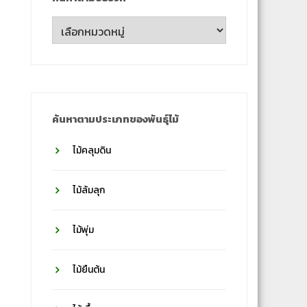
ค้นหา
ตาม
ชื่อ
วงศ์
ค้นหาตามประเภทของพันธุ์ไม้
ไม้คลุมดิน
ไม้ล้มลุก
ไม้พุ่ม
ไม้ยืนต้น