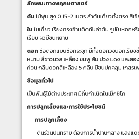
ลักษณะทางพฤกษศาสตร์
ต้น
ไม้พุ่ม สูง 0.15-2 เมตร ลำต้นเดี่ยวตั้งตรง สีเ
ใบ
ใบเดี่ยว เรียงตรงข้ามติดกับลำต้น รูปใบหอก
เรียบ ผิวมีขนหยาบ
ดอก
ช่อดอกแบบช่อกระจุก มีทั้งดอกวงนอกเรียง
หนาม สีขาวนวล เหลือง ชมพู ส้ม ม่วง แดง และ
ก่อน กลีบดอกสีเหลือง 5 กลีบ มีขนปกคลุม เกสรเพ
ข้อมูลทั่วไป
เป็นพันธุ์ไม้ต่างประเทศ มีถิ่นกำเนิดในเม็กซิโก
การปลูกเลี้ยงและการใช้ประโยชน์
การปลูกเลี้ยง
ดินร่วนปนทราย ต้องการน้ำปานกลาง แสงแด