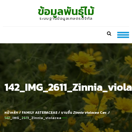
Skip
Skip
ข้อมูลพันธุ์ไม้
to
to
navigation
content
ระบบฐานข้อมูลเกษตรดิจิทัล
142_IMG_2611_Zinnia_viol
หน้าหลัก
/
FAMILY ASTERACEAE
/
บานชื่น
Zinnia violacea
Cav.
/
142_IMG_2611_Zinnia_violacea