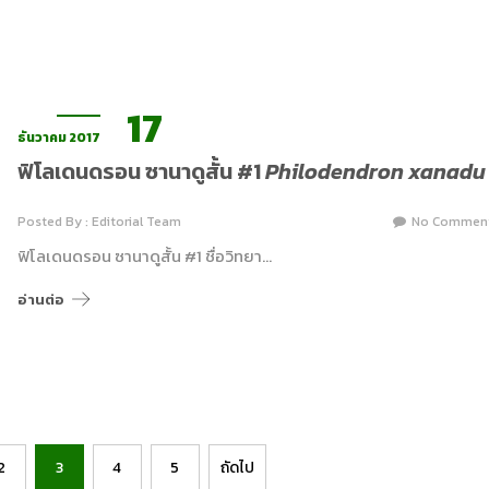
17
ธันวาคม 2017
ฟิโลเดนดรอน ซานาดูสั้น #1
Philodendron xanadu
Posted By : Editorial Team
No Commen
ฟิโลเดนดรอน ซานาดูสั้น #1 ชื่อวิทยา…
อ่านต่อ
2
3
4
5
ถัดไป