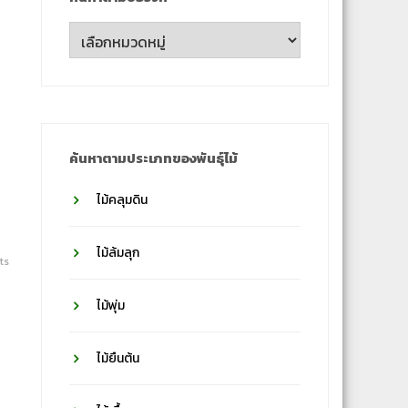
ค้นหา
ตาม
ชื่อ
วงศ์
ค้นหาตามประเภทของพันธุ์ไม้
ไม้คลุมดิน
ไม้ล้มลุก
ts
ไม้พุ่ม
ไม้ยืนต้น