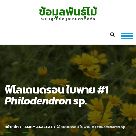
Skip
Skip
ข้อมูลพันธุ์ไม้
to
to
navigation
content
ระบบฐานข้อมูลเกษตรดิจิทัล
ฟิโลเดนดรอน ใบพาย #1
Philodendron
sp.
หน้าหลัก
/
FAMILY ARACEAE
/
ฟิโลเดนดรอน ใบพาย #1
Philodendron
sp.