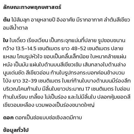
ลักษณะทางพฤกษศาสตร์
ต้น
ไม้ล้มลุก อายุหลายปี อิงอาศัย มีรากอากาศ ลำต้นสีเขียว
อมสีน้ำตาล
ใบ
ใบเดี่ยว เรียงเวียน เป็นกระจุกแน่นที่ปลาย รูปขอบขนาน
กว้าง 13.5-14.5 เซนติเมตร ยาว 48-52 เซนติเมตร ปลาย
แหลม โคนรูปหัวใจ ขอบเป็นคลื่นเล็กน้อย ใบหนาคล้ายแผ่น
หนัง เป็นมัน แผ่นใบด้านบนสีเขียวเข้ม เส้นกลางใบด้านล่าง
นูนเด่นชัด สีเขียวอ่อน ก้านใบรูปทรงกระบอกค่อนข้างบวม
โป่ง ยาว 32-39 เซนติเมตร ใบแก่ก้านใบบางด้านบนมีร่องลึก
บริเวณโคนก้านใบ มีลิ้นใบยาวประมาณ 17 เซนติเมตร ใบอ่อน
ก้านใบเรียบ เกลี้ยง ไม่เป็นร่อง และไม่มีลิ้นใบ ปลอกหุ้มยอดสี
เขียวอมเหลือง บวมพองเป็นร่องขนาดใหญ่
ดอก
ดอกเป็นช่อแบบช่อเชิงลดมีกาบ
ข้อมูลทั่วไป