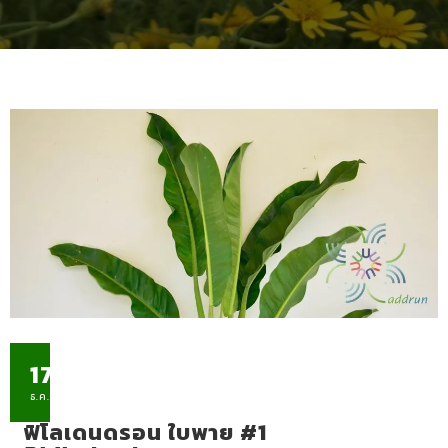
17
ธ.ค.
ฟิโลเดนดรอน ใบพาย #1