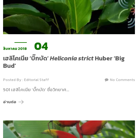
04
สิงหาคม 2018
เฮลิโคเนีย ‘บิ๊กบัด’
Heliconia strict
Huber ‘Big
Bud’
Posted By : Editorial Staff
No Comments
501 เฮลิโคเนีย ‘บิ๊กบัด’ ชื่อวิทยาศ…
อ่านต่อ