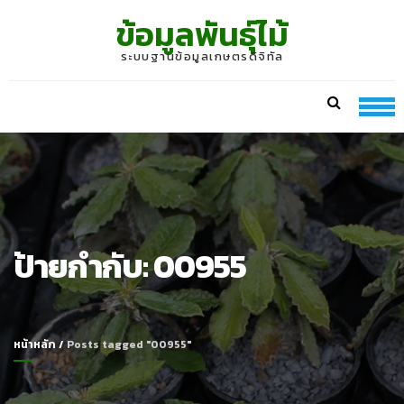
Skip
Skip
ข้อมูลพันธุ์ไม้
to
to
navigation
content
ระบบฐานข้อมูลเกษตรดิจิทัล
ป้ายกำกับ:
00955
หน้าหลัก
/
Posts tagged "00955"