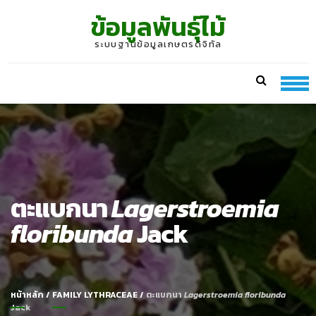
Skip
Skip
ข้อมูลพันธุ์ไม้
to
to
navigation
content
ระบบฐานข้อมูลเกษตรดิจิทัล
ตะแบกนา
Lagerstroemia
floribunda
Jack
หน้าหลัก
/
FAMILY LYTHRACEAE
/
ตะแบกนา
Lagerstroemia floribunda
Jack