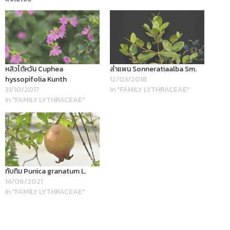
หลิวไต้หวัน Cuphea
ลำแพน Sonneratiaalba Sm.
hyssopifolia Kunth
12/03/2018
31/10/2017
In "FAMILY LYTHRACEAE"
In "FAMILY LYTHRACEAE"
ทับทิม Punica granatum L.
14/06/2021
In "FAMILY LYTHRACEAE"