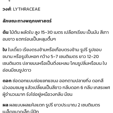
วงศ์
: LYTHRACEAE
ลักษณะทางพฤกษศาสตร์
ต้น
ไม้ต้น ผลัดใบ สูง 15-30 เมตร เปลือกเรียบ เป็นมัน สีเทา
อมขาว แตกร่อนเป็นหลุมตื้นๆ
ใบ
ใบเดี่ยว เรียงตรงข้ามหรือเกือบตรงข้าม รูปรี รูปขอบ
ขนาน หรือรูปใบหอก กว้าง 5-7 เซนติเมตร ยาว 12-20
เซนติเมตร ปลายมนหรือเป็นติ่งแหลม โคนรูปลิ่มหรือมน ใบ
อ่อนมีขนรูปดาว
ดอก
ช่อดอกแบบช่อแยกแขนง ออกตามปลายกิ่ง ดอกสี
ม่วงอมชมพู แล้วเปลี่ยนเป็นสีขาว กลีบดอก 6 กลีบ เกสรเพศ
ผู้จำนวนมาก รังไข่อยู่เหนือวงกลีบ มีขน
ผล
ผลแบบผลแห้งแตก รูปรี ยาวประมาณ 2 เซนติเมตร
เมล็ดขนาดเล็ก มีปีก