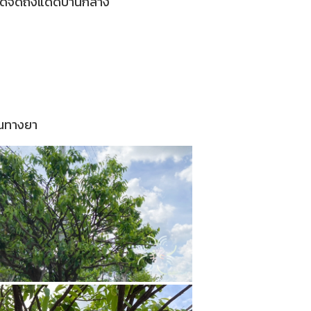
แดดจัดถึงแดดปานกลาง
ุณทางยา