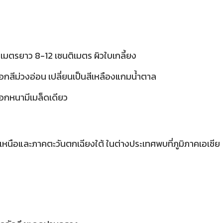
ิเมตรยาว 8-12 เซนติเมตร ผิวใบเกลี้ยง
ีม่วงอ่อน เปลี่ยนเป็นสีเหลืองแกมน้ำตาล
ือกหนามีเมล็ดเดียว
ือและภาคตะวันตกเฉียงใต้ ในต่างประเทศพบที่ภูมิภาคเอเชีย