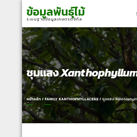
Skip
Skip
ข้อมูลพันธุ์ไม้
to
to
navigation
content
ระบบฐานข้อมูลเกษตรดิจิทัล
ชุมแสง
Xanthophyllum
หน้าหลัก
/
FAMILY XANTHOPHYLLACEAE
/
ชุมแสง
Xanthophyl