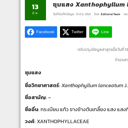
ชุมแสง
Xanthophyllum 
13
มิ.ย.
วันที่บันทึกข้อมูล : 13 มิ.ย. 2021
โดย :
Editorial Team
หมว
Facebook
Twitter
Line
ปรับปรุงข้อมูลล่าสุดเมื่อวันที่ 
จำนวนการ
ชุมแสง
ชื่อวิทยาศาสตร์
:
Xanthophyllum lanceatum
J.
ชื่อสามัญ
: –
ชื่ออื่น
: กระเบียน แก้ว ขางข้างต้นเกลี้ยง แสง แสง
วงศ์
: XANTHOPHYLLACEAE