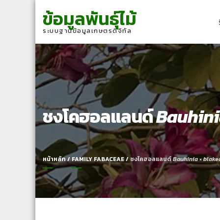
Skip
Skip
ข้อมูลพันธุ์ไม้
to
to
navigation
content
ระบบฐานข้อมูลเกษตรดิจิทัล
ชงโคฮอลแลนด์
Bauhin
หน้าหลัก
/
FAMILY FABACEAE
/
ชงโคฮอลแลนด์
Bauhinia
×
blake