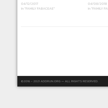
04/12/2017
04/08/2018
In "FAMILY FABACEAE"
In "FAMILY F
©2016 - 2021 ADDRUN.ORG — ALL RIGHTS RESERVED.