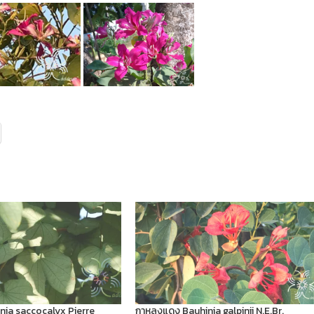
hinia saccocalyx Pierre
กาหลงแดง Bauhinia galpinii N.E.Br.