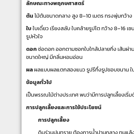
ลักษณะทางพฤกษศาสตร์
ต้น
ไม้ต้นขนาดกลาง สูง 8–10 เมตร ทรงพุ่มกว้าง
ใบ
ใบเดี่ยว เรียงสลับ ใบคล้ายรูปไต กว้าง 8–16 เ
รูปหัวใจ
ดอก
ช่อดอก ออกตามซอกใบใกล้ปลายกิ่ง เส้นผ่านศ
ขนาดใหญ่ มีกลิ่นหอมอ่อน
ผล
ผลแบบผลแตกสองแนว รูปรีกึ่งรูปขอบขนาน ใน
ข้อมูลทั่วไป
เป็นพรรณไม้ต่างประเทศ พบว่ามีการปลูกเลี้ยงเริ่มต
การปลูกเลี้ยงและการใช้ประโยชน์
การปลูกเลี้ยง
ดินร่วนปนทราย ต้องการน้ำปานกลาง ทนแล