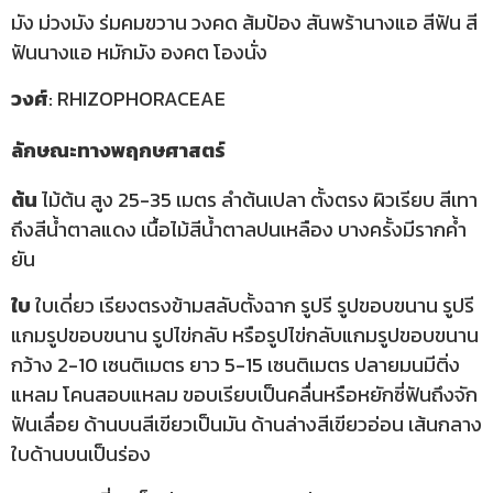
มัง ม่วงมัง ร่มคมขวาน วงคด ส้มป้อง สันพร้านางแอ สีฟัน สี
ฟันนางแอ หมักมัง องคต โองนั่ง
วงศ์
: RHIZOPHORACEAE
ลักษณะทางพฤกษศาสตร์
ต้น
ไม้ต้น สูง 25-35 เมตร ลำต้นเปลา ตั้งตรง ผิวเรียบ สีเทา
ถึงสีน้ำตาลแดง เนื้อไม้สีน้ำตาลปนเหลือง บางครั้งมีรากค้ำ
ยัน
ใบ
ใบเดี่ยว เรียงตรงข้ามสลับตั้งฉาก รูปรี รูปขอบขนาน รูปรี
แกมรูปขอบขนาน รูปไข่กลับ หรือรูปไข่กลับแกมรูปขอบขนาน
กว้าง 2-10 เซนติเมตร ยาว 5-15 เซนติเมตร ปลายมนมีติ่ง
แหลม โคนสอบแหลม ขอบเรียบเป็นคลื่นหรือหยักซี่ฟันถึงจัก
ฟันเลื่อย ด้านบนสีเขียวเป็นมัน ด้านล่างสีเขียวอ่อน เส้นกลาง
ใบด้านบนเป็นร่อง