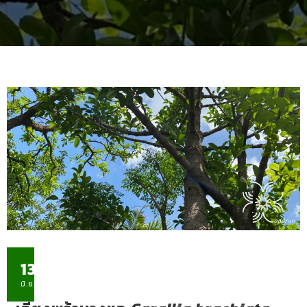
13
มิ.ย.