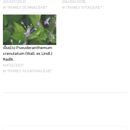
20/07/2021
06/08/2018
In "FAMILY OCHNACEAE"
In "FAMILY VITACEAE"
เข็มม่วง Pseuderanthemum
crenulatum (Wall. ex Lindl.)
Radlk.
04/12/2017
In "FAMILY ACANTHACEAE"