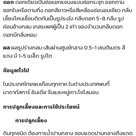
ดอก
ดอกเดี่ยวเป็นช่อแยกแขนงแบบช่อกระจุก ออกตาม
ซอกใบหรือตามกิ่ง ดอกสีขาวหรือสีเหลืองอ่อนอมเขียว กลีบ
เลี้ยงโคนเชื่อมติดกันเป็นรูประฆัง กลีบดอก 5-8 กลีบ รูป
ค่อนข้างกลม เกสรเพศผู้เป็น 2 เท่า ของจำนวนกลีบดอก
ดอกมีกลิ่นหอม
ผล
ผลรูปร่างกลม เส้นผ่านศูนย์กลาง 0.5-1 เซนติเมตร สี
แดง มี 1-5 เมล็ด รูปไต
ข้อมูลทั่วไป
ในประเทศไทยพบเกือบทุกภาค ในต่างประเทศพบที่
มาดากัสการ์ อินเดีย จีนและหมู่เกาะโซโลมอน
การปลูกเลี้ยงและการใช้ประโยชน์
การปลูกเลี้ยง
ดินทุกชนิด ต้องการน้ำปานกลาง ชอบแดดปานกลางถึงแดด