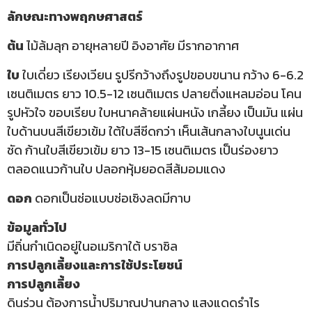
ลักษณะทางพฤกษศาสตร์
ต้น
ไม้ล้มลุก อายุหลายปี อิงอาศัย มีรากอากาศ
ใบ
ใบเดี่ยว เรียงเวียน รูปรีกว้างถึงรูปขอบขนาน กว้าง 6-6.2
เซนติเมตร ยาว 10.5-12 เซนติเมตร ปลายติ่งแหลมอ่อน โคน
รูปหัวใจ ขอบเรียบ ใบหนาคล้ายแผ่นหนัง เกลี้ยง เป็นมัน แผ่น
ใบด้านบนสีเขียวเข้ม ใต้ใบสีซีดกว่า เห็นเส้นกลางใบนูนเด่น
ชัด ก้านใบสีเขียวเข้ม ยาว 13-15 เซนติเมตร เป็นร่องยาว
ตลอดแนวก้านใบ ปลอกหุ้มยอดสีส้มอมแดง
ดอก
ดอกเป็นช่อแบบช่อเชิงลดมีกาบ
ข้อมูลทั่วไป
มีถิ่นกำเนิดอยู่ในอเมริกาใต้ บราซิล
การปลูกเลี้ยงและการใช้ประโยชน์
การปลูกเลี้ยง
ดินร่วน ต้องการน้ำปริมาณปานกลาง แสงแดดรำไร