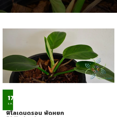
17
ธ.ค.
ฟิโลเดนดรอน พัดหยก