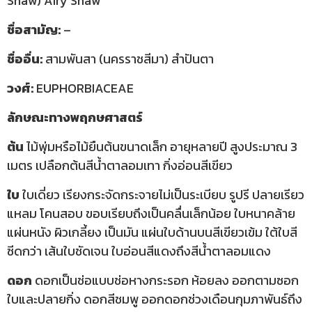
Shaw) Airy Shaw
ชื่อสามัญ:
–
ชื่ออื่น:
สามพันสา (นครราชสีมา) สำปันตา
วงศ์:
EUPHORBIACEAE
ลักษณะทางพฤกษศาสตร์
ต้น
ไม้พุ่มหรือไม้ยืนต้นขนาดเล็ก อายุหลายปี สูงประมาณ 3
เมตร เปลือกต้นสีน้ำตาลอมเทา กิ่งอ่อนสีเขียว
ใบ
ใบเดี่ยว เรียงกระจัดกระจายไม่เป็นระเบียบ รูปรี ปลายเรียว
แหลม โคนสอบ ขอบเรียบถึงเป็นคลื่นเล็กน้อย ใบหนาคล้าย
แผ่นหนัง ผิวเกลี้ยง เป็นมัน แผ่นใบด้านบนสีเขียวเข้ม ใต้ใบสี
ซีดกว่า เส้นใบชัดเจน ใบอ่อนสีแดงถึงสีน้ำตาลอมแดง
ดอก
ดอกเป็นช่อแบบช่อหางกระรอก ห้อยลง ออกตามซอก
ใบและปลายกิ่ง ดอกสีชมพู ออกดอกช่วงเดือนกุมภาพันธ์ถึง