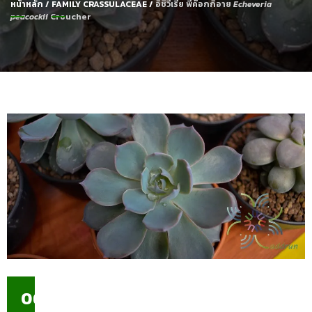
หน้าหลัก
/
FAMILY CRASSULACEAE
/
อิชิวีเรีย พีค๊อกกิอาย
Echeveria
peacockii
Croucher
06