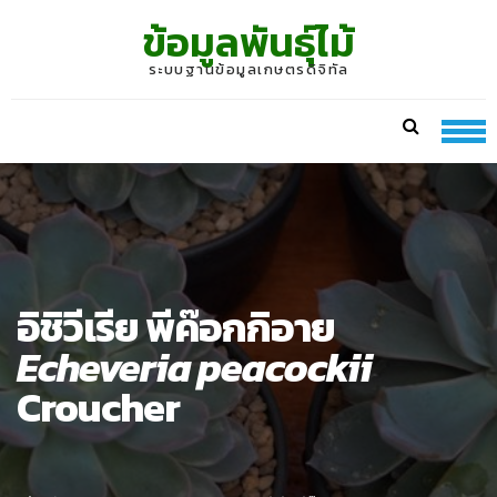
Skip
Skip
ข้อมูลพันธุ์ไม้
to
to
navigation
content
ระบบฐานข้อมูลเกษตรดิจิทัล
อิชิวีเรีย พีค๊อกกิอาย
Echeveria peacockii
Croucher