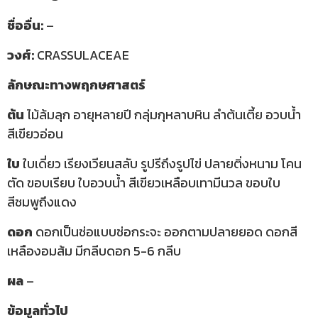
ชื่ออื่น:
–
วงศ์:
CRASSULACEAE
ลักษณะทางพฤกษศาสตร์
ต้น
ไม้ล้มลุก อายุหลายปี กลุ่มกุหลาบหิน ลำต้นเตี้ย อวบน้ำ
สีเขียวอ่อน
ใบ
ใบเดี่ยว เรียงเวียนสลับ รูปรีถึงรูปไข่ ปลายติ่งหนาม โคน
ตัด ขอบเรียบ ใบอวบน้ำ สีเขียวเหลือบเทามีนวล ขอบใบ
สีชมพูถึงแดง
ดอก
ดอกเป็นช่อแบบช่อกระจะ ออกตามปลายยอด ดอกสี
เหลืองอมส้ม มีกลีบดอก 5-6 กลีบ
ผล
–
ข้อมูลทั่วไป