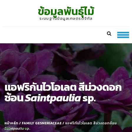
Skip
Skip
ข้อมูลพันธุ์ไม้
to
to
navigation
content
ระบบฐานข้อมูลเกษตรดิจิทัล
แอฟริกันไวโอเลต สีม่วงดอก
ซ้อน
Saintpaulia
sp.
หน้าหลัก
/
FAMILY GESNERIACEAE
/
แอฟริกันไวโอเลต สีม่วงดอกซ้อน
Saintpaulia
sp.