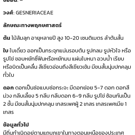
วงศ์
: GESNERIACEAE
ลักษณะทางพฤกษศาสตร์
ต้น
ไม้ล้มลุก อายุหลายปี สูง 10-20 เซนติเมตร ลำต้นสั้น
ใบ
ใบเดี่ยว ออกเป็นกระจุกแน่นรอบต้น รูปกลม รูปหัวใจ หรือ
รูปไข่ ขอบหยักซี่ฟันหรือหยักมน แผ่นใบหนา อวบน้ำ เรียบ
หรือบิดเป็นคลื่น สีเขียวอ่อนถึงสีเขียวเข้ม มีขนสั้นนุ่มปกคลุม
ทั่วใบ
ดอก
ดอกเป็นช่อแบบช่อกระจะ มีดอกย่อย 5-7 ดอก ดอกสี
ม่วง กลีบเลี้ยง 5 กลีบ กลีบดอก 6-9 กลีบ รูปไข่ ซ้อนกันเป็น
2 ชั้น มีขนสั้นนุ่มปกคลุม เกสรเพศผู้ 2 เกสร เกสรเพศเมีย 1
เกสร
ข้อมูลทั่วไป
มีถิ่นกำเนิดอยู่ตามแถบภูเขาในทางตอนเหนือของประเทศ