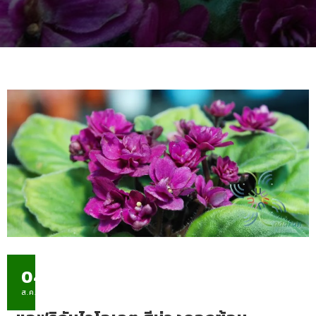
04
ส.ค.