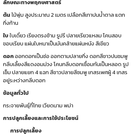
ลักษณะทางพฤกษศาสตร์
ต้น
ไม้พุ่ม สูงประมาณ 2 เมตร เปลือกสีเทาปนน้ำตาล แตก
กิ่งก้าน
ใบ
ใบเดี่ยว เรียงตรงข้าม รูปรี ปลายเรียวแหลม โคนสอบ
ขอบเรียบ แผ่นใบหนาเป็นมันคล้ายแผ่นหนัง สีเขียว
ดอก
ออกดอกเป็นช่อ ออกตามปลายกิ่ง ดอกสีขาวปนชมพู
กลีบเลี้ยงสีแดงอมม่วง โคนกลีบดอกเชื่อมกันเป็นหลอด รูป
เข็ม ปลายแยก 4 แฉก สีขาวปลายสีชมพู เกสรเพศผู้ 4 เกสร
อยู่ระหว่างกลีบดอก
ข้อมูลทั่วไป
กระจายพันธุ์ที่ไทย เวียดนาม พม่า
การปลูกเลี้ยงและการใช้ประโยชน์
การปลูกเลี้ยง