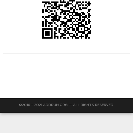
©2016 - 2021 ADDRUN.ORG — ALL RIGHTS RESERVED.