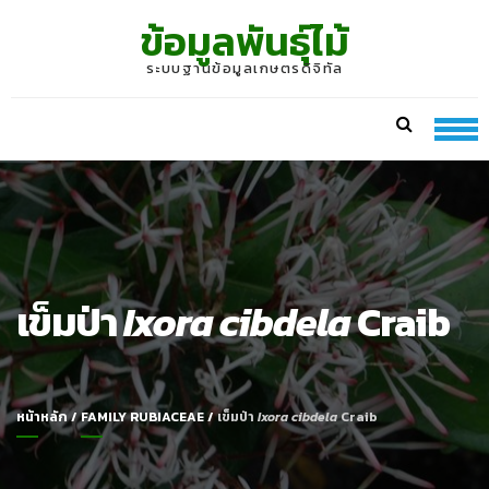
Skip
Skip
ข้อมูลพันธุ์ไม้
to
to
navigation
content
ระบบฐานข้อมูลเกษตรดิจิทัล
เข็มป่า
Ixora cibdela
Craib
หน้าหลัก
/
FAMILY RUBIACEAE
/
เข็มป่า
Ixora cibdela
Craib