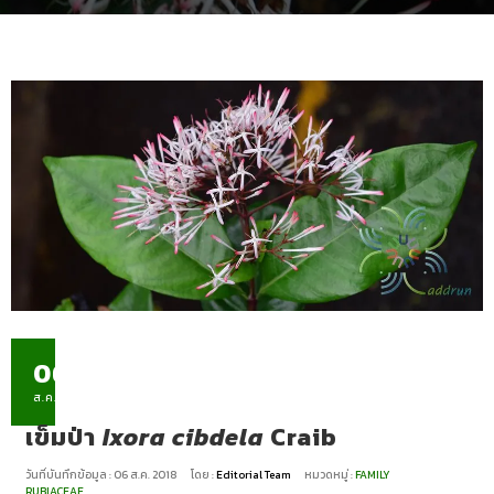
06
ส.ค.
เข็มป่า
Ixora cibdela
Craib
วันที่บันทึกข้อมูล : 06 ส.ค. 2018
โดย :
Editorial Team
หมวดหมู่ :
FAMILY
RUBIACEAE