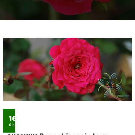
16
มี.ค.