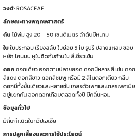
วงศ์
: ROSACEAE
ลักษณะทางพฤกษศาสตร์
ต้น
ไม้พุ่ม สูง 20 – 50 เซนติเมตร ลำต้นมีหนาม
ใบ
ใบประกอบ เรียงสลับ ใบย่อย 5 ใบ รูปรี ปลายแหลม ขอบ
หยัก โคนมน หูใบติดกับก้านใบ สีเขียวเข้ม
ดอก
ดอกเดี่ยว ออกตามปลายยอด ดอกมีหลายสี เช่น ดอก
สีแดง ดอกสีขาว ดอกสีชมพู หรือมี 2 สีในดอกเดียว กลีบ
ดอกมีทั้งชั้นเดียวและหลายชั้น เกสรตัวเพศและเกสรเพศเมีย
อยู่แยกกัน ออกดอกเกือบตลอดทั้งปี มีกลิ่นหอม
ข้อมูลทั่วไป
มีถิ่นกำเนิดในทวีปเอเชีย
การปลูกเลี้ยงและการใช้ประโยชน์