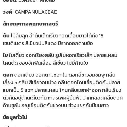
วงศ์
: CAMPANULACEAE
ลักษณะทางพฤกษศาสตร์
ต้น
ไม้ล้มลุก ลำต้นเล็กเรียวทอดเลื้อยยาวได้ถึง 15
เซนติเมตร สีเขียวปนสีแดง มีรากออกตามข้อ
ใบ
ใบเดี่ยว ออกเรียงสลับ รูปใบหอกเรียวเล็ก ปลายแหลม
โคนตัด ขอบจักฟันเลื่อย สีเขียว ไม่มีก้านใบ
ดอก
ดอกเดี่ยว ออกตามซอกใบ ดอกสีขาวอมชมพู กลีบ
เลี้ยง 5 กลีบ สีเขียวอมม่วง กลีบดอกโคนเชื่อมติดกันปลาย
แยกเป็น 5 แฉก ปลายแหลม โคนกลีบแยกผ่าออก กลีบเรียง
ตัวกันอยู่ด้านเดียวกัน เกสรเพศผู้ยื่นพ้นปากหลอดกลีบดอก
ก้านชูอับเรณูเชื่อมติดกันช่วงบน ช่วงแยกกันมีขนยาว
ข้อมูลทั่วไป