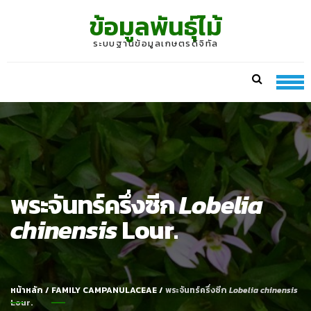
Skip
Skip
ข้อมูลพันธุ์ไม้
to
to
navigation
content
ระบบฐานข้อมูลเกษตรดิจิทัล
พระจันทร์ครึ่งซีก
Lobelia
chinensis
Lour.
หน้าหลัก
/
FAMILY CAMPANULACEAE
/
พระจันทร์ครึ่งซีก
Lobelia chinensis
Lour.