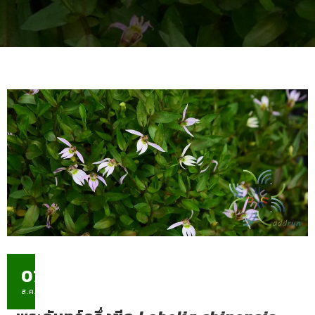
07
ส.ค.