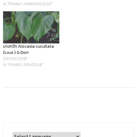
In "FAMILY ANNONACEAE"
นางกวัก Alocasia cucullata
(Lour.) G.Don
03/08/2018
In "FAMILY ARACEAE"