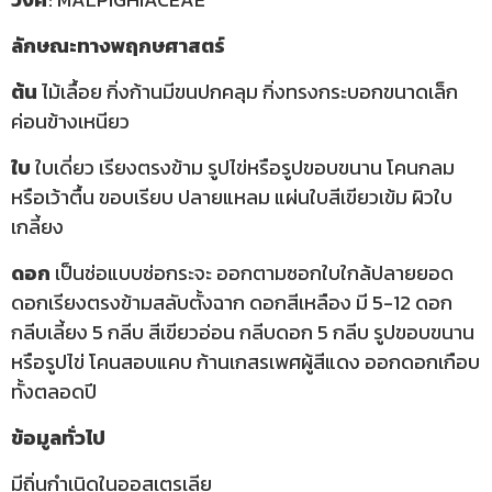
ลักษณะทางพฤกษศาสตร์
ต้น
ไม้เลื้อย กิ่งก้านมีขนปกคลุม กิ่งทรงกระบอกขนาดเล็ก
ค่อนข้างเหนียว
ใบ
ใบเดี่ยว เรียงตรงข้าม รูปไข่หรือรูปขอบขนาน โคนกลม
หรือเว้าตื้น ขอบเรียบ ปลายแหลม แผ่นใบสีเขียวเข้ม ผิวใบ
เกลี้ยง
ดอก
เป็นช่อแบบช่อกระจะ ออกตามซอกใบใกล้ปลายยอด
ดอกเรียงตรงข้ามสลับตั้งฉาก ดอกสีเหลือง มี 5-12 ดอก
กลีบเลี้ยง 5 กลีบ สีเขียวอ่อน กลีบดอก 5 กลีบ รูปขอบขนาน
หรือรูปไข่ โคนสอบแคบ ก้านเกสรเพศผู้สีแดง ออกดอกเกือบ
ทั้งตลอดปี
ข้อมูลทั่วไป
มีถิ่นกำเนิดในออสเตรเลีย