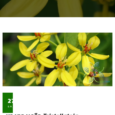
27
ธ.ค.