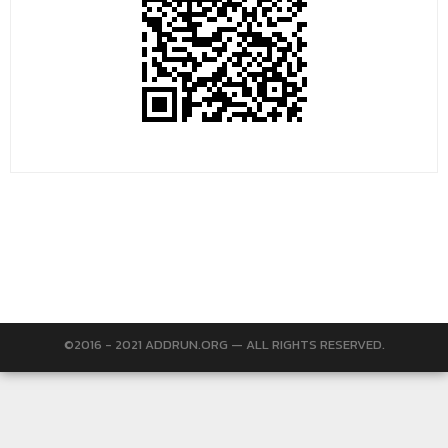
©2016 - 2021 ADDRUN.ORG — ALL RIGHTS RESERVED.