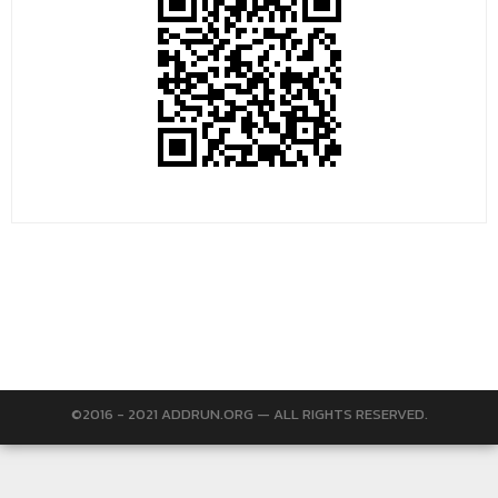
©2016 - 2021 ADDRUN.ORG — ALL RIGHTS RESERVED.