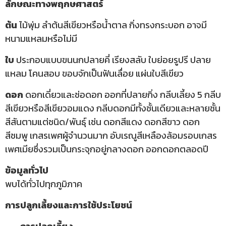
ลักษณะทางพฤกษศาสตร์
ต้น
ไม้พุ่ม ลำต้นสีเขียวหรือน้ำตาล กิ่งทรงกระบอก อาจมี
หนามแหลมหรือไม่มี
ใบ
ประกอบแบบขนนกปลายคี่ เรียงสลับ ใบย่อยรูปรี ปลาย
แหลม โคนสอบ ขอบจักเป็นฟันเลื่อย แผ่นใบสีเขียว
ดอก
ดอกเดี่ยวและช่อดอก ออกที่ปลายกิ่ง กลีบเลี้ยง 5 กลีบ
สีเขียวหรือสีเขียวอมแดง กลีบดอกมีทั้งชั้นเดียวและหลายชั้น
สีสันตามแต่ชนิด/พันธุ์ เช่น ดอกสีแดง ดอกสีขาว ดอก
สีชมพู เกสรเพศผู้จำนวนมาก อับเรณูสีเหลืองล้อมรอบเกสร
เพศเมียซึ่งรวมเป็นกระจุกอยู่กลางดอก ออกดอกตลอดปี
ข้อมูลทั่วไป
พบได้ทั่วไปทุกภูมิภาค
การปลูกเลี้ยงและการใช้ประโยชน์