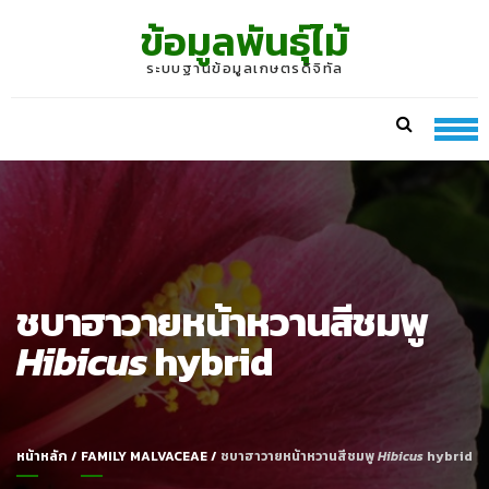
Skip
Skip
ข้อมูลพันธุ์ไม้
to
to
navigation
content
ระบบฐานข้อมูลเกษตรดิจิทัล
ชบาฮาวายหน้าหวานสีชมพู
Hibicus
hybrid
หน้าหลัก
/
FAMILY MALVACEAE
/
ชบาฮาวายหน้าหวานสีชมพู
Hibicus
hybrid