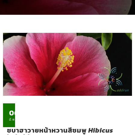
06
มิ.ย.
ชบาฮาวายหน้าหวานสีชมพู
Hibicus