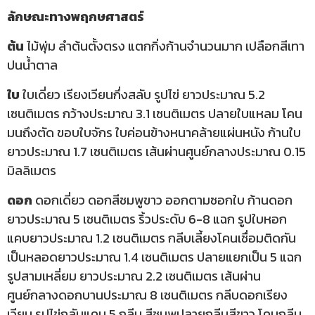
ลักษณะทางพฤกษศาสตร์
ต้น
ไม้พุ่ม ลำต้นตั้งตรง แตกกิ่งก้านจำนวนมาก เปลือกสีเทา
ปนน้ำตาล
ใบ
ใบเดี่ยว เรียงเวียนกึ่งสลับ รูปไข่ ยาวประมาณ 5.2
เซนติเมตร กว้างประมาณ 3.1 เซนติเมตร ปลายใบแหลม โคน
มนถึงตัด ขอบใบจักร ใบค่อนข้างหนาคล้ายแผ่นหนัง ก้านใบ
ยาวประมาณ 1.7 เซนติเมตร เส้นผ่านศูนย์กลางประมาณ 0.15
มิลลิเมตร
ดอก
ดอกเดี่ยว ดอกสีชมพูขาว ออกตามซอกใบ ก้านดอก
ยาวประมาณ 5 เซนติเมตร ริ้วประดับ 6-8 แฉก รูปใบหอก
แคบยาวประมาณ 1.2 เซนติเมตร กลีบเลี้ยงโคนเชื่อมติดกัน
เป็นหลอดยาวประมาณ 1.4 เซนติเมตร ปลายแยกเป็น 5 แฉก
รูปสามเหลี่ยม ยาวประมาณ 2.2 เซนติเมตร เส้นผ่าน
ศูนย์กลางดอกบานประมาณ 8 เซนติเมตร กลีบดอกเรียง
เวียน รูปไข่กลับแคบ 5 กลีบ สีชมพูปลายกลีบสีขาว โคนกลีบ