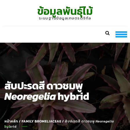
Skip
Skip
ข้อมูลพันธุ์ไม้
to
to
navigation
content
ระบบฐานข้อมูลเกษตรดิจิทัล
สับปะรดสี ดาวชมพู
Neoregelia
hybrid
หน้าหลัก
/
FAMILY BROMELIACEAE
/
สับปะรดสี ดาวชมพู
Neoregelia
hybrid