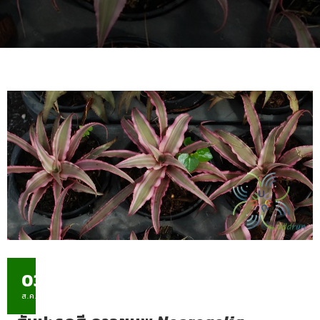
03
ส.ค.