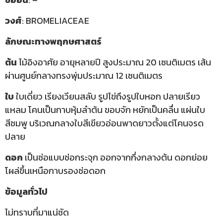
วงศ์
: BROMELIACEAE
ลักษณะทางพฤกษศาสตร์
ต้น
ไม้อิงอาศัย อายุหลายปี สูงประมาณ 20 เซนติเมตร เส้น
ผ่านศูนย์กลางทรงพุ่มประมาณ 12 เซนติเมตร
ใบ
ใบเดี่ยว เรียงเวียนสลับ รูปไข่ถึงรูปใบหอก ปลายเรียว
แหลม โคนเป็นกาบหุ้มลำต้น ขอบจัก หยักเป็นคลื่น แผ่นใบ
สีชมพู บริเวณกลางใบสีเขียวอ่อนพาดยาวตั้งแต่โคนจรด
ปลาย
ดอก
เป็นช่อแบบช่อกระจุก ออกจากกึ่งกลางต้น ดอกย่อย
โผล่ขึ้นเหนือกาบรองช่อดอก
ข้อมูลทั่วไป
ไม่ทราบที่มาแน่ชัด