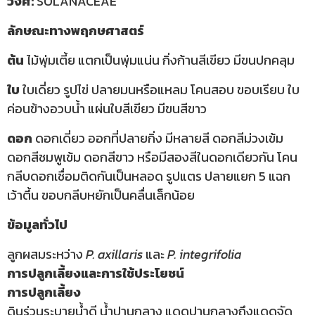
วงศ์:
SOLANACEAE
ลักษณะทางพฤกษศาสตร์
ต้น
ไม้พุ่มเตี้ย แตกเป็นพุ่มแน่น กิ่งก้านสีเขียว มีขนปกคลุม
ใบ
ใบเดี่ยว รูปไข่ ปลายมนหรือแหลม โคนสอบ ขอบเรียบ ใบ
ค่อนข้างอวบน้ำ แผ่นใบสีเขียว มีขนสีขาว
ดอก
ดอกเดี่ยว ออกที่ปลายกิ่ง มีหลายสี ดอกสีม่วงเข้ม
ดอกสีชมพูเข้ม ดอกสีขาว หรือมีสองสีในดอกเดียวกัน โคน
กลีบดอกเชื่อมติดกันเป็นหลอด รูปแตร ปลายแยก 5 แฉก
เว้าตึ้น ขอบกลีบหยักเป็นคลื่นเล็กน้อย
ข้อมูลทั่วไป
ลูกผสมระหว่าง
P. axillaris
และ
P. integrifolia
การปลูกเลี้ยงและการใช้ประโยชน์
การปลูกเลี้ยง
ดินร่วนระบายน้ำดี น้ำปานกลาง แดดปานกลางถึงแดดจัด