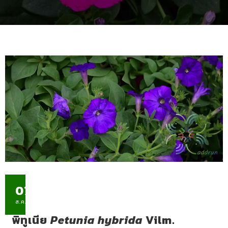
07
ส.ค.
พิทูเนีย
Petunia hybrida
Vilm.