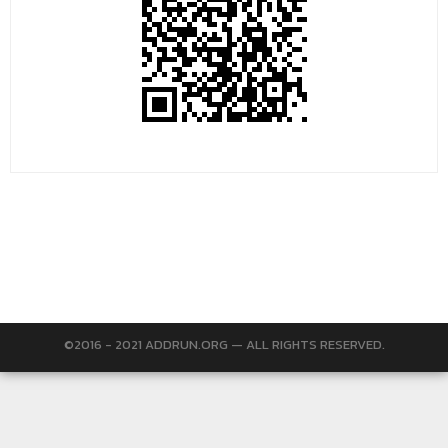
©2016 - 2021 ADDRUN.ORG — ALL RIGHTS RESERVED.