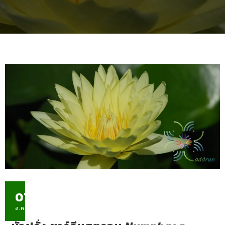
07
ส.ค.