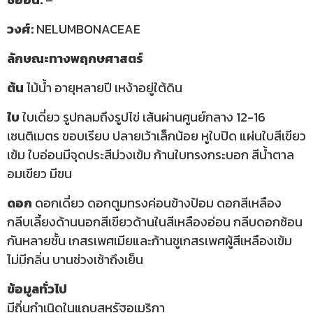
วงศ์:
NELUMBONACEAE
ลักษณะทางพฤกษศาสตร์
ต้น
ไม้น้ำ อายุหลายปี เหง้าอยู่ใต้ดิน
ใบ
ใบเดี่ยว รูปกลมถึงรูปไข่ เส้นผ่านศูนย์กลาง 12-16
เซนติเมตร ขอบเรียบ ปลายเว้าเล็กน้อย หูใบปิด แผ่นใบสีเขียว
เข้ม ใบอ่อนมีจุดประสีม่วงเข้ม ก้านใบทรงกระบอก สีน้ำตาล
อมเขียว มีขน
ดอก
ดอกเดี่ยว ดอกตูมทรงค่อนข้างป้อม ดอกสีเหลือง
กลีบเลี้ยงด้านนอกสีเขียวด้านในสีเหลืองอ่อน กลีบดอกซ้อน
กันหลายชั้น เกสรเพศเมียและก้านชูเกสรเพศผู้สีเหลืองเข้ม
ไม่มีกลิ่น บานช่วงเช้าถึงเย็น
ข้อมูลทั่วไป
มีถิ่นกำเนิดในแถบสหรัฐอเมริกา