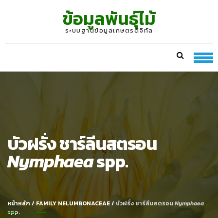
Skip
Skip
ข้อมูลพันธุ์ไม้
to
to
navigation
content
ระบบฐานข้อมูลเกษตรดิจิทัล
บัวฝรั่ง ชาร์ลีนสตรอน
Nymphaea
spp.
หน้าหลัก
/
FAMILY NELUMBONACEAE
/
บัวฝรั่ง ชาร์ลีนสตรอน
Nymphaea
spp.