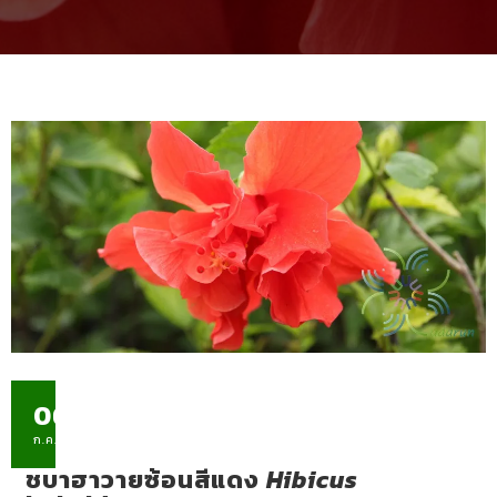
06
ก.ค.
ชบาฮาวายซ้อนสีแดง
Hibicus