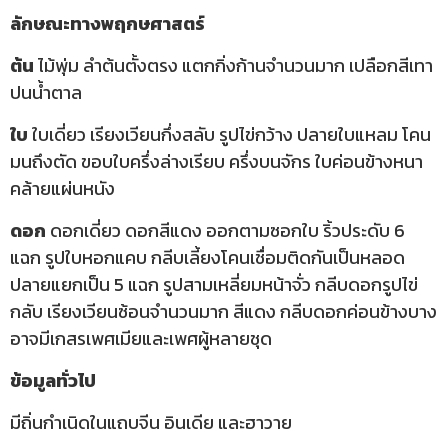
ลักษณะทางพฤกษศาสตร์
ต้น
ไม้พุ่ม ลำต้นตั้งตรง แตกกิ่งก้านจำนวนมาก เปลือกสีเทา
ปนน้ำตาล
ใบ
ใบเดี่ยว เรียงเวียนกึ่งสลับ รูปไข่กว้าง ปลายใบแหลม โคน
มนถึงตัด ขอบใบครึ่งล่างเรียบ ครึ่งบนจักร ใบค่อนข้างหนา
คล้ายแผ่นหนัง
ดอก
ดอกเดี่ยว ดอกสีแดง ออกตามซอกใบ ริ้วประดับ 6
แฉก รูปใบหอกแคบ กลีบเลี้ยงโคนเชื่อมติดกันเป็นหลอด
ปลายแยกเป็น 5 แฉก รูปสามเหลี่ยมหน้าจั่ว กลีบดอกรูปไข่
กลับ เรียงเวียนซ้อนจำนวนมาก สีแดง กลีบดอกค่อนข้างบาง
อาจมีเกสรเพศเมียและเพศผู้หลายชุด
ข้อมูลทั่วไป
มีถิ่นกำเนิดในแถบจีน อินเดีย และฮาวาย