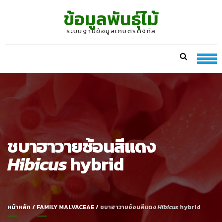
Skip
Skip
ข้อมูลพันธุ์ไม้
to
to
navigation
content
ระบบฐานข้อมูลเกษตรดิจิทัล
ชบาฮาวายซ้อนสีแดง
Hibicus
hybrid
หน้าหลัก
/
FAMILY MALVACEAE
/
ชบาฮาวายซ้อนสีแดง
Hibicus
hybrid