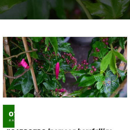
07
ส.ค.