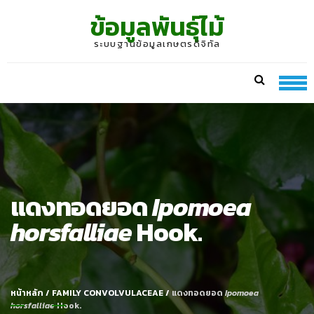
Skip
Skip
ข้อมูลพันธุ์ไม้
to
to
navigation
content
ระบบฐานข้อมูลเกษตรดิจิทัล
แดงทอดยอด
Ipomoea
horsfalliae
Hook.
หน้าหลัก
/
FAMILY CONVOLVULACEAE
/
แดงทอดยอด
Ipomoea
horsfalliae
Hook.