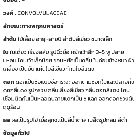
วงศ์
: CONVOLVULACEAE
ลักษณะทางพฤกษศาสตร์
ลำต้น
ไม้เลื้อย อายุหลายปี ลำต้นสีเขียว ขนาดเล็ก
ใบ
ใบเดี่ยว เรียงสลับ รูปนิ้วมือ หยักเว้าลึก 3-5 พู ปลาย
แหลม โคนเว้าเล็กน้อย ขอบหยักเป็นคลื่น ใบค่อนข้างหนา ผิว
เกลี้ยง เป็นมัน แผ่นใบสีเขียว ก้านใบสีแดง
ดอก
ดอกเป็นช่อแบบช่อกระจะ ออกตามซอกใบและปลายกิ่ง
ดอกสีแดง รูปกรวย กลีบเลี้ยงสีเขียว กลีบดอกสีแดง โคน
เชื่อมติดกันเป็นหลอดปลายแยกเป็น 5 แฉก ออกดอกช่วงต้น
ฤดูร้อน
ผล
ผลเป็นรูปไข่ เมื่อสุกจะเป็นสีน้ำตาล เมล็ดรูปกลม สีดำ
ข้อมูลทั่วไป