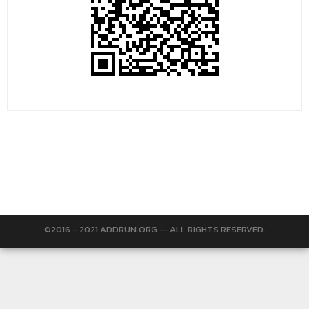
©2016 - 2021 ADDRUN.ORG — ALL RIGHTS RESERVED.