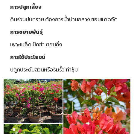
การปลูกเลี้ยง
ดินร่วนปนทราย ต้องการน้ำปานกลาง ชอบแดดจัด
การขยายพันธุ์
เพาะเมล็ด ปักชำ ตอนกิ่ง
การใช้ประโยชน์
ปลูกประดับสวนหรือริมรั้ว ทำซุ้ม