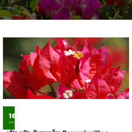
16
ธ.ค.