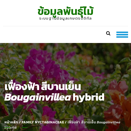
Skip
Skip
ข้อมูลพันธุ์ไม้
to
to
navigation
content
ระบบฐานข้อมูลเกษตรดิจิทัล
เฟื่องฟ้า สีบานเย็น
Bougainvillea
hybrid
หน้าหลัก
/
FAMILY NYCTAGINACEAE
/
เฟื่องฟ้า สีบานเย็น
Bougainvillea
hybrid